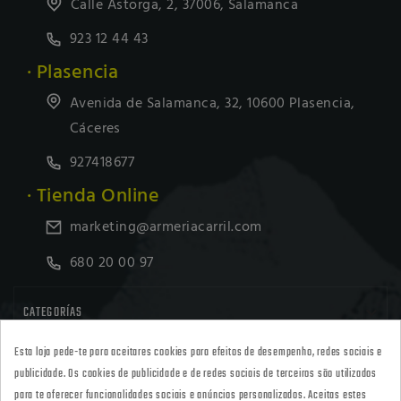
Calle Astorga, 2, 37006, Salamanca
923 12 44 43
· Plasencia
Avenida de Salamanca, 32, 10600 Plasencia,
Cáceres
927418677
· Tienda Online
marketing@armeriacarril.com
680 20 00 97

CATEGORÍAS
Esta loja pede-te para aceitares cookies para efeitos de desempenho, redes sociais e

POLÍTICAS
publicidade. Os cookies de publicidade e de redes sociais de terceiros são utilizados
para te oferecer funcionalidades sociais e anúncios personalizados. Aceitas estes