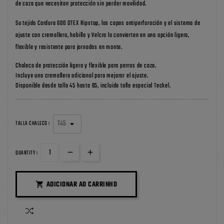
de caza que necesitan protección sin perder movilidad.
Su tejido Cordura 600 DTEX Ripstop, las capas antiperforación y el sistema de
ajuste con cremallera, hebilla y Velcro lo convierten en una opción ligera,
flexible y resistente para jornadas en monte.
Chaleco de protección ligero y flexible para perros de caza.
Incluye una cremallera adicional para mejorar el ajuste.
Disponible desde talla 45 hasta 85, incluida talla especial Teckel.
TALLA CHALECO :
QUANTITY :
ADICIONAR AO CARRINHO
