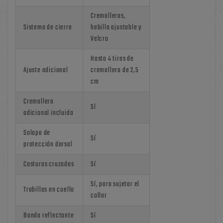
Cremalleras,
Sistema de cierre
hebilla ajustable y
Velcro
Hasta 4 tiras de
Ajuste adicional
cremallera de 2,5
cm
Cremallera
Sí
adicional incluida
Solapa de
Sí
protección dorsal
Costuras cruzadas
Sí
Sí, para sujetar el
Trabillas en cuello
collar
Banda reflectante
Sí