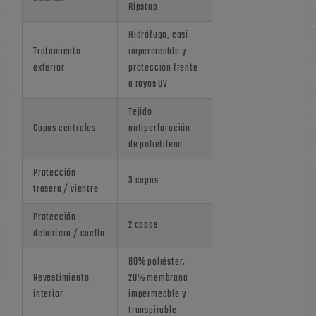
Ripstop
Hidrófugo, casi
Tratamiento
impermeable y
exterior
protección frente
a rayos UV
Tejido
Capas centrales
antiperforación
de polietileno
Protección
3 capas
trasera / vientre
Protección
2 capas
delantera / cuello
80% poliéster,
Revestimiento
20% membrana
interior
impermeable y
transpirable