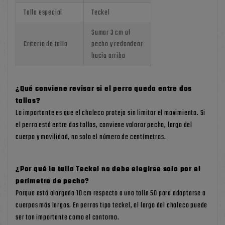
Talla especial
Teckel
Sumar 3 cm al
Criterio de talla
pecho y redondear
hacia arriba
¿Qué conviene revisar si el perro queda entre dos
tallas?
Lo importante es que el chaleco proteja sin limitar el movimiento. Si
el perro está entre dos tallas, conviene valorar pecho, largo del
cuerpo y movilidad, no solo el número de centímetros.
¿Por qué la talla Teckel no debe elegirse solo por el
perímetro de pecho?
Porque está alargada 10 cm respecto a una talla 50 para adaptarse a
cuerpos más largos. En perros tipo teckel, el largo del chaleco puede
ser tan importante como el contorno.