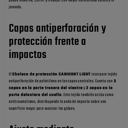
pueda moverse, correr y trabajar con mayor naturalidad durante la
jornada.
Capas antiperforación y
protección frente a
impactos
El
Chaleco de protección CANIHUNT LIGHT
incorpora tejido
antiperforación de polietileno en las capas centrales. Cuenta con
3
capas en la parte trasera del vientre
y
2 capas en la
parte delantera del cuello
. Este tejido también actúa como
antitraumatismo, distribuyendo la onda de impacto sobre una
superficie mayor para suavizar los golpes.