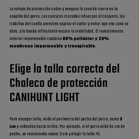
La solapa de protección cubre y asegura la zona de cierre en la
espalda del perro. Las costuras cruzadas refuerzan el conjunto, las
trabillas del cuello permiten sujetar el collar y evitar que esa zona se
abra, y la banda reflectante mejora la visibilidad. El revestimiento
interior impermeable combina
80% poliéster y 20%
membrana impermeable y transpirable
.
Elige la talla correcta del
Chaleco de protección
CANIHUNT LIGHT
Para escoger talla, mide el perímetro del pecho del perro, suma
3
cm
y redondea hacia arriba. Por ejemplo, si el perro mide 64 cm de
pecho, se recomienda sumar 3 cm y elegir la talla 70.