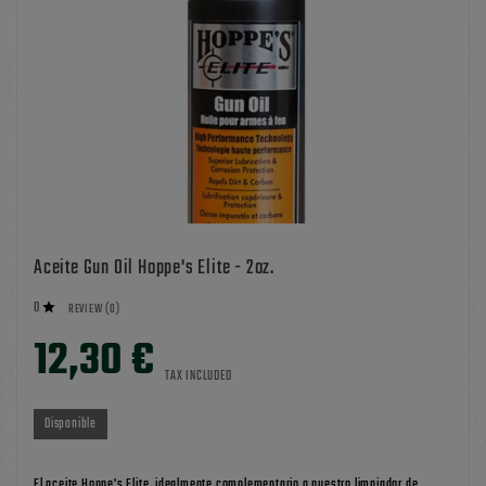
Aceite Gun Oil Hoppe's Elite - 2oz.
0

REVIEW (0)
12,30 €
TAX INCLUDED
Disponible
El aceite Hoppe's Elite, idealmente complementario a nuestro limpiador de