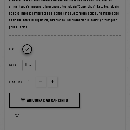
armas Hoppe's, incorpora la avanzada tecnología "Super Slick". Esta tecnología
no solo limpia las impurezas del cañón sino que también aplica una micro-capa
de aceite sobre la superficie, ofreciendo una protección superior y prolongada
para su arma.

COR :
TALLA :
QUANTITY :
ADICIONAR AO CARRINHO
