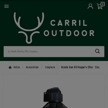
0

Início
Acessórios
Limpieza
Aceite Gun Oil Hoppe's Elite - 2oz.