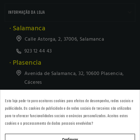

INFORMAÇÃO DA LOJA
· Salamanca
Calle Astorga, 2, 37006, Salamanca
923 12 44 43
· Plasencia
Avenida de Salamanca, 32, 10600 Plasencia,
Cáceres
927418677
Esta loja pede-te para aceitares cookies para efeitos de desempenho, redes sociais e
· Tienda Online
publicidade. Os cookies de publicidade e de redes sociais de terceiros são utilizados
marketing@armeriacarril.com
para te oferecer funcionalidades sociais e anúncios personalizados. Aceitas estes
cookies e o processamento de dados pessoais envolvidos?
680 20 00 97