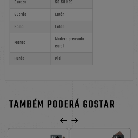
Dureza
56-58 HRC
Guarda
Latón
Pomo
Latón
Madera prensada
Mango
coral
Funda
Piel
TAMBÉM PODERÁ GOSTAR
0
0

