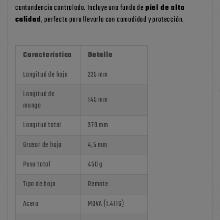
contundencia controlada. Incluye una funda de
piel de alta
calidad
, perfecta para llevarlo con comodidad y protección.
Característica
Detalle
Longitud de hoja
225 mm
Longitud de
145 mm
mango
Longitud total
370 mm
Grosor de hoja
4,5 mm
Peso total
450 g
Tipo de hoja
Remate
Acero
MOVA (1.4116)