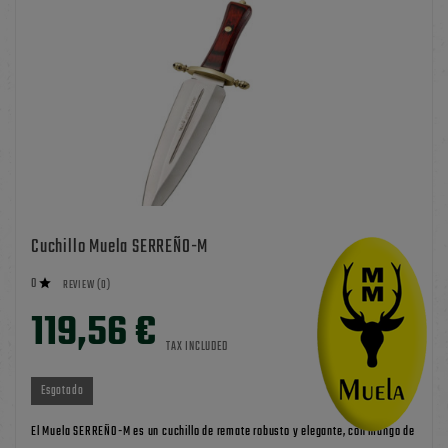
Cuchillo Muela SERREÑO-M
0

REVIEW (0)
119,56 €
TAX INCLUDED
Esgotado
El Muela SERREÑO-M es un cuchillo de remate robusto y elegante, con mango de