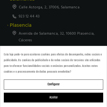
Calle Astorga, 2, 37006, Salamanca
923 12 44 43
· Plasencia
Avenida de Salamanca, 32, 10600 Plasencia,
Cáceres
927418677
Esta loja pede-te para aceitares cookies para efeitos de desempenho, redes sociais e
· Tienda Online
publicidade. Os cookies de publicidade e de redes sociais de terceiros são utilizados
marketing@armeriacarril.com
para te oferecer funcionalidades sociais e anúncios personalizados. Aceitas estes
cookies e o processamento de dados pessoais envolvidos?
680 20 00 97
Configurar

CATEGORÍAS
Aceitar

POLÍTICAS