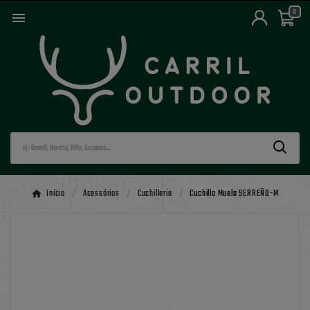
0

Início
Acessórios
Cuchilleria
Cuchillo Muela SERREÑO-M