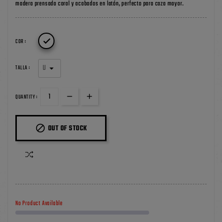
madera prensada coral y acabados en latón, perfecto para caza mayor.

COR :
TALLA :
QUANTITY :

OUT OF STOCK
No Product Available