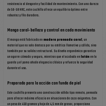
resistencia al desgaste y facilidad de mantenimiento. Con una dureza
de 56-58 HRC, este cuchillo ofrece un equilibrio óptimo entre
robustez y filo duradero.
Mango coral: belleza y control en cada movimiento
El mango está fabricado en
madera prensada coral
, un
material que no solo destaca por su estética llamativa y cálida, sino
también por su solidez estructural. Su diseño ergonómico garantiza
un agarre cómodo y seguro, mientras que el acabado en
latón
en la
guarda y el pomo añade elegancia clásica y refuerza la seguridad
durante el uso.
Preparado para la acción con funda de piel
Este cuchillo presenta una construcción sólida tipo remate, pensada
para ofrecer máxima eficacia en situaciones de caza exigentes. Con
un peso de 450 gramos y hoja de 4,5 mm de grosor, proporciona