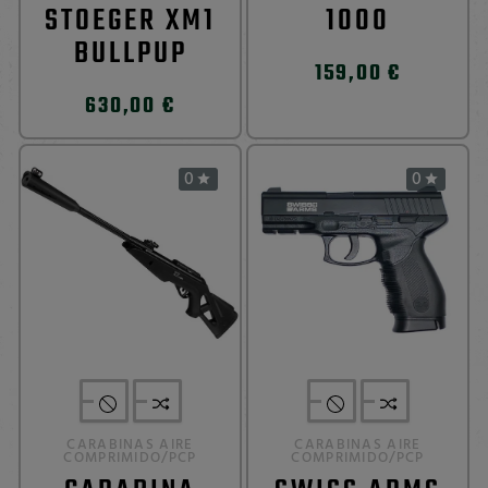
STOEGER XM1
1000
BULLPUP
159,00 €
630,00 €
0
0


CARABINAS AIRE
CARABINAS AIRE
COMPRIMIDO/PCP
COMPRIMIDO/PCP