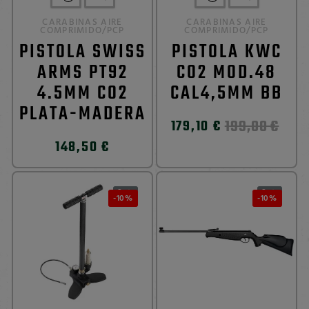
CARABINAS AIRE
CARABINAS AIRE
COMPRIMIDO/PCP
COMPRIMIDO/PCP
PISTOLA SWISS
PISTOLA KWC
ARMS PT92
CO2 MOD.48
4.5MM CO2
CAL4,5MM BB
PLATA-MADERA
199,00 €
179,10 €
148,50 €
0
0


-10%
-10%