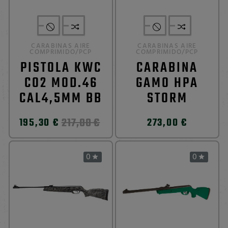
CARABINAS AIRE
CARABINAS AIRE
COMPRIMIDO/PCP
COMPRIMIDO/PCP
PISTOLA KWC
CARABINA
CO2 MOD.46
GAMO HPA
CAL4,5MM BB
STORM
217,00 €
195,30 €
273,00 €
0
0

