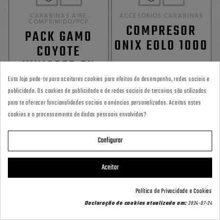
CARABINAS AIRE
ACCESORIOS CARABINAS
COMPRIMIDO/PCP
COMPRESOR
PACK GAMO
ONIX EOLO 1000
COYOTE
WHISPER EN
379,00 €
5,5MM PCP
Esta loja pede-te para aceitares cookies para efeitos de desempenho, redes sociais e
publicidade. Os cookies de publicidade e de redes sociais de terceiros são utilizados
559,00 €
para te oferecer funcionalidades sociais e anúncios personalizados. Aceitas estes
cookies e o processamento de dados pessoais envolvidos?
0
0


Configurar
Aceitar
Política de Privacidade e Cookies
Contact us via WhatsApp
Declaração de cookies atualizada em:
2024-07-24