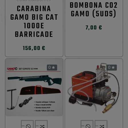
COMPRIMIDO/PCP
BOMBONA CO2
CARABINA
GAMO (5UDS)
GAMO BIG CAT
1000E
7,00 €
BARRICADE
156,00 €
0
0

