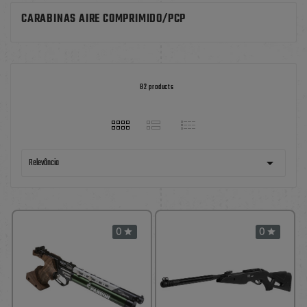
CARABINAS AIRE COMPRIMIDO/PCP
82 products

Relevância
0
0

