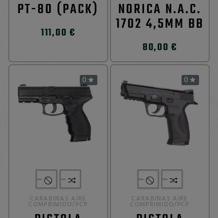
PT-80 (PACK)
NORICA N.A.C.
1702 4,5MM BB
111,00 €
80,00 €
0
0


CARABINAS AIRE
CARABINAS AIRE
COMPRIMIDO/PCP
COMPRIMIDO/PCP