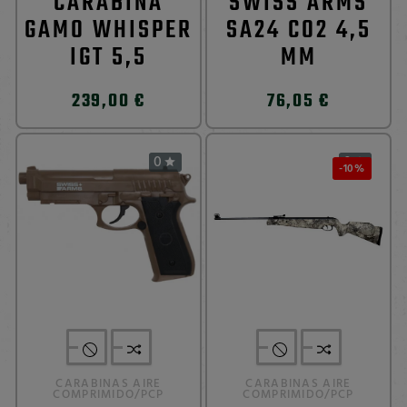
CARABINA
SWISS ARMS
GAMO WHISPER
SA24 CO2 4,5
IGT 5,5
MM
239,00 €
76,05 €
0
0


-10%
CARABINAS AIRE
CARABINAS AIRE
COMPRIMIDO/PCP
COMPRIMIDO/PCP