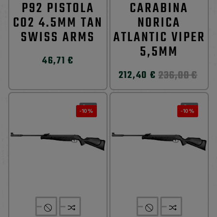
P92 PISTOLA
CARABINA
CO2 4.5MM TAN
NORICA
SWISS ARMS
ATLANTIC VIPER
5,5MM
46,71 €
236,00 €
212,40 €
0
0


-10%
-10%