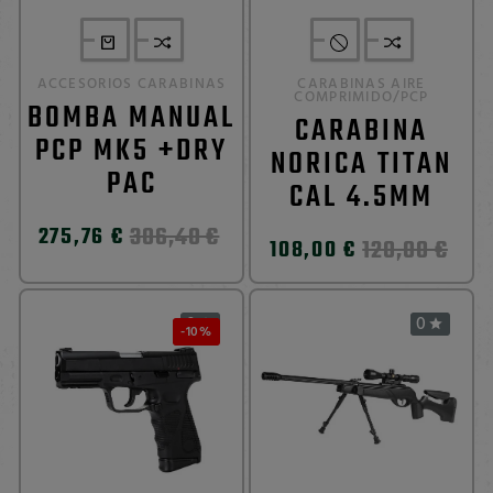
ACCESORIOS CARABINAS
CARABINAS AIRE
COMPRIMIDO/PCP
BOMBA MANUAL
CARABINA
PCP MK5 +DRY
NORICA TITAN
PAC
CAL 4.5MM
306,40 €
275,76 €
120,00 €
108,00 €
0
0


-10%