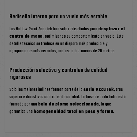
Rediseño interno para un vuelo más estable
Los Hollow Point Accutek han sido rediseñados para
desplazar el
centro de masa
, optimizando su comportamiento en vuelo. Este
detalle técnico se traduce en un disparo más predecible y
agrupaciones más cerradas, incluso a distancias de 20 metros.
Producción selectiva y controles de calidad
rigurosos
Solo los mejores balines forman parte de la
serie AccuTek
, tras
superar exhaustivos controles de calidad. La base de cada balín está
formada por una
bola de plomo seleccionada
, lo que
garantiza una
homogeneidad total en peso y forma
.