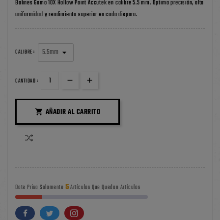
Balines Gamo 10X Hollow Point Accutek en calibre 5.5 mm. Óptima precisión, alta
uniformidad y rendimiento superior en cada disparo.
CALIBRE :
CANTIDAD :
AÑADIR AL CARRITO

5
Date Prisa Solamente
Artículos Que Quedan Artículos