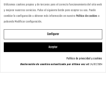
Utilizamos cookies propias y de terceros para el correcto funcionamiento del sitio web
· Tienda Online
y mejorar nuestros servicios. Pulse el siguiente botón para aceptar su uso. Puede
marketing@armeriacarril.com
cambiar la configuración u obtener más información en nuestra
Política de cookies
o
pulsando Modificar configuración.
680 20 00 97
Configurar

CATEGORÍAS
Aceptar

POLÍTICAS
Política de privacidad y cookies
Declaración de cookies actualizada por última vez el:
24/07/2024

CARRIL OUTDOOR

SU CUENTA