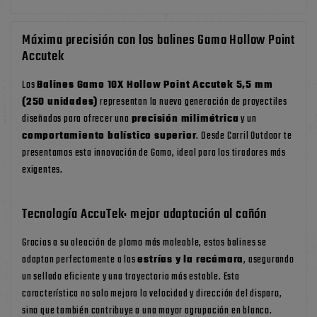
Máxima precisión con los balines Gamo Hollow Point
Accutek
Los
Balines Gamo 10X Hollow Point Accutek 5,5 mm
(250 unidades)
representan la nueva generación de proyectiles
diseñados para ofrecer una
precisión milimétrica
y un
comportamiento balístico superior
. Desde Carril Outdoor te
presentamos esta innovación de Gamo, ideal para los tiradores más
exigentes.
Tecnología AccuTek: mejor adaptación al cañón
Gracias a su aleación de plomo más maleable, estos balines se
adaptan perfectamente a las
estrías y la recámara
, asegurando
un sellado eficiente y una trayectoria más estable. Esta
característica no solo mejora la velocidad y dirección del disparo,
sino que también contribuye a una mayor agrupación en blanco.