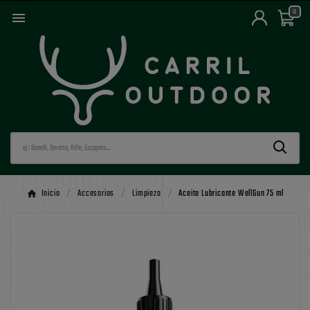
0

Inicio
Accesorios
Limpieza
Aceite Lubricante WellGun 75 ml