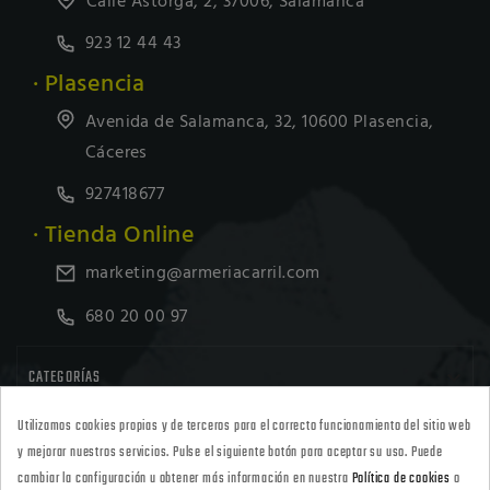
Calle Astorga, 2, 37006, Salamanca
923 12 44 43
· Plasencia
Avenida de Salamanca, 32, 10600 Plasencia,
Cáceres
927418677
· Tienda Online
marketing@armeriacarril.com
680 20 00 97

CATEGORÍAS
Utilizamos cookies propias y de terceros para el correcto funcionamiento del sitio web

POLÍTICAS
y mejorar nuestros servicios. Pulse el siguiente botón para aceptar su uso. Puede
cambiar la configuración u obtener más información en nuestra
Política de cookies
o