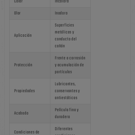
Color
Incoloro
Olor
Inodoro
Superficies
metálicas y
Aplicación
conducto del
cañón
Frente a corrosión
Protección
y acumulación de
partículas
Lubricantes,
Propiedades
conservantes y
antiestáticas
Película fina y
Acabado
duradera
Diferentes
Condiciones de