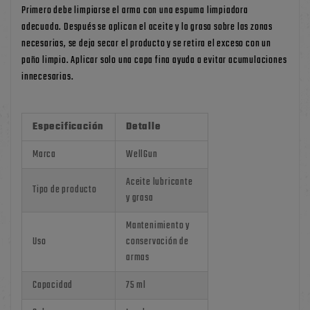
Primero debe limpiarse el arma con una espuma limpiadora
adecuada. Después se aplican el aceite y la grasa sobre las zonas
necesarias, se deja secar el producto y se retira el exceso con un
paño limpio. Aplicar solo una capa fina ayuda a evitar acumulaciones
innecesarias.
Especificación
Detalle
Marca
WellGun
Aceite lubricante
Tipo de producto
y grasa
Mantenimiento y
Uso
conservación de
armas
Capacidad
75 ml