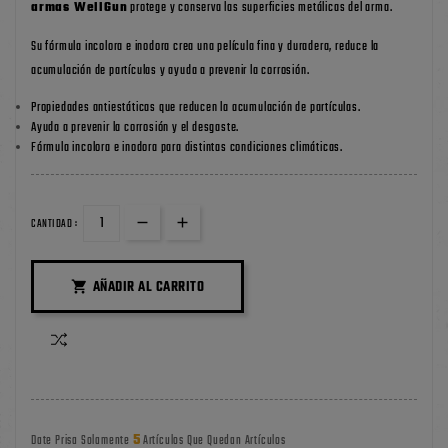
armas WellGun
protege y conserva las superficies metálicas del arma.
Su fórmula incolora e inodora crea una película fina y duradera, reduce la
acumulación de partículas y ayuda a prevenir la corrosión.
Propiedades antiestáticas que reducen la acumulación de partículas.
Ayuda a prevenir la corrosión y el desgaste.
Fórmula incolora e inodora para distintas condiciones climáticas.
CANTIDAD :
AÑADIR AL CARRITO

5
Date Prisa Solamente
Artículos Que Quedan Artículos