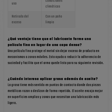
condiciones
uso
climáticas
Retirada del
Con un paño
exceso
limpio
¿Qué ventaja tiene que el lubricante forme una
película fina en lugar de una capa densa?
Una película fina protege el metal sin dejar exceso de producto en
mecanismos o zonas móviles. Esto ayuda a reducir la adherencia de
suciedad y facilita que el arma quede lista para su siguiente revisión.
¿Cuándo interesa aplicar grasa además de aceite?
La grasa tiene más sentido en puntos de contacto donde dos piezas
metálicas rozan o deslizan de forma repetida. El aceite encaja mejor
en superficies amplias y zonas que necesitan una lubricación más
ligera.