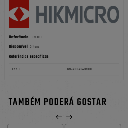
Referência
HM-091
Disponível
5 Itens
Referências específicas
Ean13
6974004643980
TAMBÉM PODERÁ GOSTAR