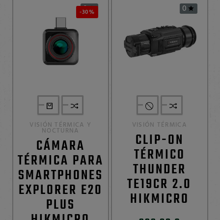
0
0


-30%
VISIÓN TÉRMICA Y
VISIÓN TÉRMICA
NOCTURNA
CLIP-ON
CÁMARA
TÉRMICO
TÉRMICA PARA
THUNDER
SMARTPHONES
TE19CR 2.0
EXPLORER E20
HIKMICRO
PLUS
HIKMICRO