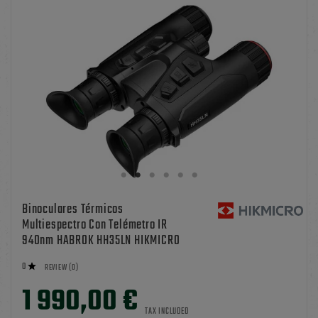
Binoculares Térmicos
Multiespectro Con Telémetro IR
940nm HABROK HH35LN HIKMICRO
0

REVIEW (0)
1 990,00 €
TAX INCLUDED