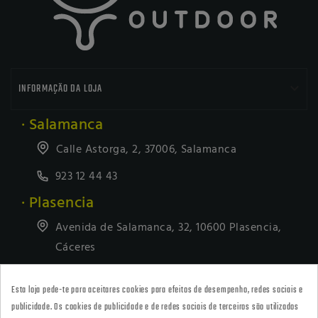

INFORMAÇÃO DA LOJA
· Salamanca
Calle Astorga, 2, 37006, Salamanca
923 12 44 43
· Plasencia
Avenida de Salamanca, 32, 10600 Plasencia,
Cáceres
927418677
Esta loja pede-te para aceitares cookies para efeitos de desempenho, redes sociais e
· Tienda Online
publicidade. Os cookies de publicidade e de redes sociais de terceiros são utilizados