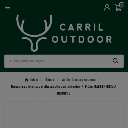
0

Início
Óptica
Visión térmica y nocturna
Binoculares térmicos multiespectro con telémetro IR 940nm HABROK HH35LN
HIKMICRO