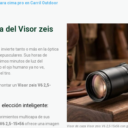
gara cima pro en Carril Outdoor
 del Visor zeis
 invierte tanto o más en la óptica
crepusculares. Sus horas de
imos minutos de luz del
do el ojo humano ya no ve,
l tiro.
montar un
Visor zeis V6 2,5-
elección inteligente:
brimientos multicapa de sus
 V6 2,5-15×56
ofrece una imagen
Visor de caza Visor zeis V6 2,5-15x56 con 