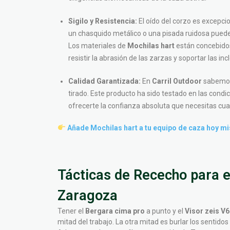
Sigilo y Resistencia:
El oído del corzo es excepcio
un chasquido metálico o una pisada ruidosa puede
Los materiales de
Mochilas hart
están concebidos 
resistir la abrasión de las zarzas y soportar las i
Calidad Garantizada:
En
Carril Outdoor
sabemos 
tirado. Este producto ha sido testado en las cond
ofrecerte la confianza absoluta que necesitas c
Añade Mochilas hart a tu equipo de caza hoy mi
Tácticas de Rececho para e
Zaragoza
Tener el
Bergara cima pro
a punto y el
Visor zeis V6
mitad del trabajo. La otra mitad es burlar los sentido