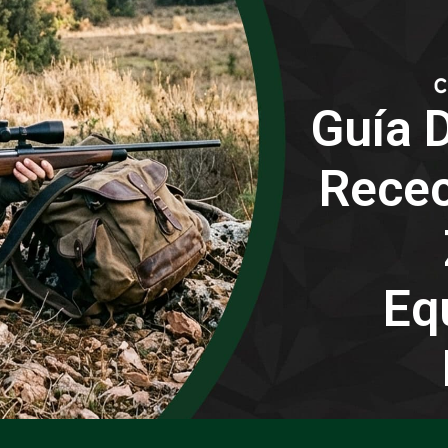
Guía D
Recec
Eq