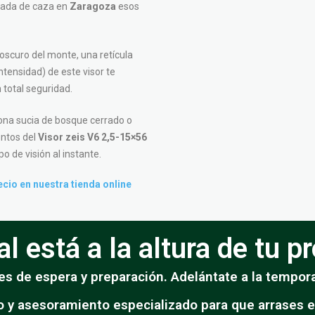
rnada de caza en
Zaragoza
esos
oscuro del monte, una retícula
ntensidad) de este visor te
n total seguridad.
ona sucia de bosque cerrado o
ntos del
Visor zeis V6 2,5-15×56
o de visión al instante.
ecio en nuestra tienda online
l está a la altura de tu 
s de espera y preparación. Adelántate a la tempora
o y asesoramiento especializado para que arrases 