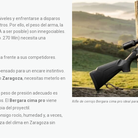
iveles y enfrentarse a disparos
s. Por ello, el peso del arma, la
A a ser posible) son innegociables.
o .270 Win) necesita una
pia frente a sus competidores.
pensado para un encare instintivo.
en
Zaragoza
, necesitas meterlo en
el peso de presión adecuado es
os. El
Bergara cima pro
viene
Rifle de cerrojo Bergara cima pro ideal par
ia del proyectil.
sigo rocío, humedad y, a veces,
reza del clima en Zaragoza sin