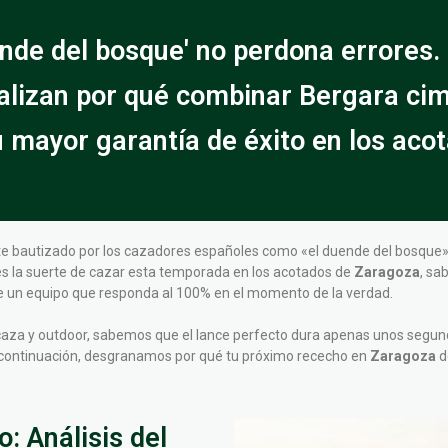
ende del bosque' no perdona errores.
alizan por qué combinar Bergara cim
u mayor garantía de éxito en los aco
e bautizado por los cazadores españoles como «el duende del bosque»,
es la suerte de cazar esta temporada en los acotados de
Zaragoza
, sa
, de un equipo que responda al 100% en el momento de la verdad.
 caza y outdoor, sabemos que el lance perfecto dura apenas unos segun
A continuación, desgranamos por qué tu próximo rececho en
Zaragoza
d
: Análisis del