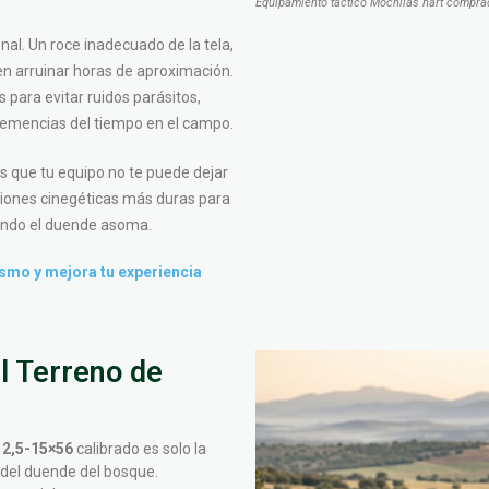
Equipamiento táctico Mochilas hart comprad
nal. Un roce inadecuado de la tela,
n arruinar horas de aproximación.
para evitar ruidos parásitos,
nclemencias del tiempo en el campo.
que tu equipo no te puede dejar
iciones cinegéticas más duras para
uando el duende asoma.
smo y mejora tu experiencia
l Terreno de
 2,5-15×56
calibrado es solo la
s del duende del bosque.