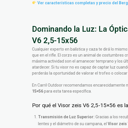
Ver características completas y precio del Ber
Dominando la Luz: La Óptica
V6 2,5-15x56
Cualquier experto en balística y caza te dirá lo mismo:
que en el rifle. El corzo es un animal de costumbres 
máxima actividad son el amanecer temprano y los últ
atardecer. Si tu visor no es capaz de captar luz cuan
perderás la oportunidad de valorar el trofeo o colocar e
En Carril Outdoor recomendamos encarecidamente 
15×56
para esta tarea específica.
Por qué el Visor zeis V6 2,5-15×56 es la 
Transmisión de Luz Superior:
Gracias a los recu
lentes y el diámetro de su campana, el
Visor zeis