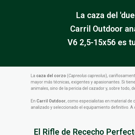
La caza del 'du
Carril Outdoor an
V6 2,5-15x56 es t
La
caza del corzo
(
Capreolus capreolus
), cariñosament
mayor más técnicas, exigentes y apasionantes. Si tien
animales, sino de la pericia del cazador y, sobre todo
En
Carril Outdoor
, como especialistas en material de
analizado y seleccionado el equipamiento definitivo. 
El Rifle de Rececho Perfecto