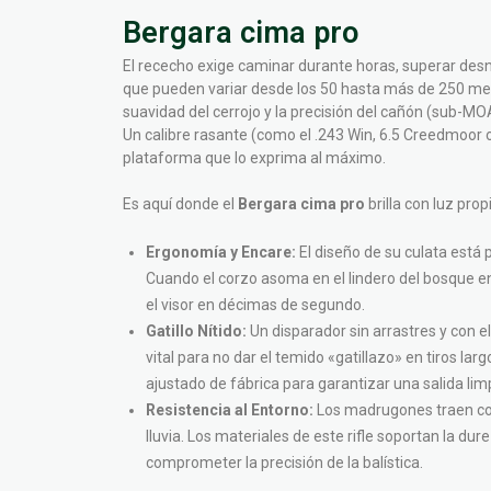
Bergara cima pro
El rececho exige caminar durante horas, superar desn
que pueden variar desde los 50 hasta más de 250 metro
suavidad del cerrojo y la precisión del cañón (sub-MO
Un calibre rasante (como el .243 Win, 6.5 Creedmoor 
plataforma que lo exprima al máximo.
Es aquí donde el
Bergara cima pro
brilla con luz pro
Ergonomía y Encare:
El diseño de su culata está 
Cuando el corzo asoma en el lindero del bosque 
el visor en décimas de segundo.
Gatillo Nítido:
Un disparador sin arrastres y con 
vital para no dar el temido «gatillazo» en tiros larg
ajustado de fábrica para garantizar una salida limp
Resistencia al Entorno:
Los madrugones traen con
lluvia. Los materiales de este rifle soportan la du
comprometer la precisión de la balística.