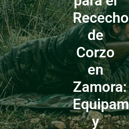
para el
Rececho
de
Corzo
en
Zamora:
Equipam
y