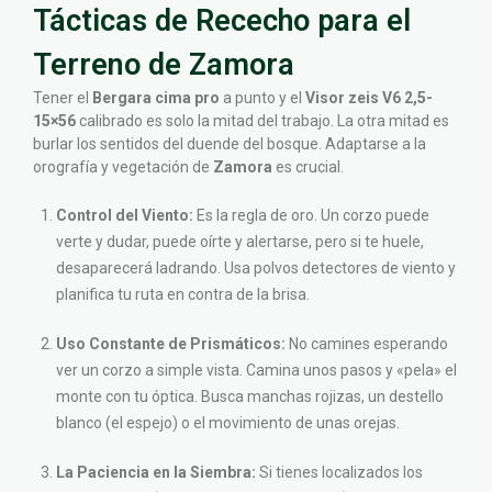
Tácticas de Rececho para el
Terreno de Zamora
Tener el
Bergara cima pro
a punto y el
Visor zeis V6 2,5-
15×56
calibrado es solo la mitad del trabajo. La otra mitad es
burlar los sentidos del duende del bosque. Adaptarse a la
orografía y vegetación de
Zamora
es crucial.
Control del Viento:
Es la regla de oro. Un corzo puede
verte y dudar, puede oírte y alertarse, pero si te huele,
desaparecerá ladrando. Usa polvos detectores de viento y
planifica tu ruta en contra de la brisa.
Uso Constante de Prismáticos:
No camines esperando
ver un corzo a simple vista. Camina unos pasos y «pela» el
monte con tu óptica. Busca manchas rojizas, un destello
blanco (el espejo) o el movimiento de unas orejas.
La Paciencia en la Siembra:
Si tienes localizados los