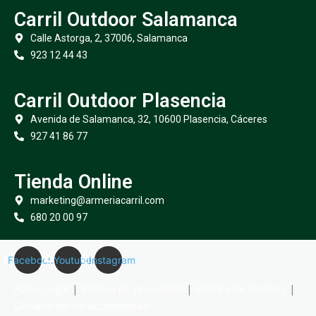
Carril Outdoor Salamanca
Calle Astorga, 2, 37006, Salamanca
923 12 44 43
Carril Outdoor Plasencia
Avenida de Salamanca, 32, 10600 Plasencia, Cáceres
927 41 86 77
Tienda Online
marketing@armeriacarril.com
680 20 00 97
Facebook
Youtube
Instagram
Aviso Legal
|
Política de privacidad
|
Política de Cookies
|
Declaración de accesibilidad