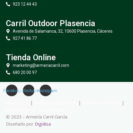
923 12 44 43
Carril Outdoor Plasencia
Avenida de Salamanca, 32, 10600 Plasencia, Cáceres
927 41 86 77
Tienda Online
marketing@armeriacarril.com
680 20 00 97
Facebook
Youtube
Instagram
Aviso Legal
|
Política de privacidad
|
Política de Cookies
|
Declaración de accesibilidad
© 2023 - Armería Carril García
Diseñado por
Digidisa