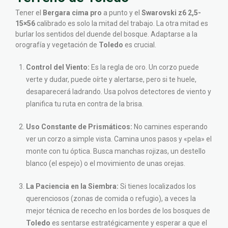
Tener el
Bergara cima pro
a punto y el
Swarovski z6 2,5-
15×56
calibrado es solo la mitad del trabajo. La otra mitad es
burlar los sentidos del duende del bosque. Adaptarse a la
orografía y vegetación de
Toledo
es crucial.
Control del Viento:
Es la regla de oro. Un corzo puede
verte y dudar, puede oírte y alertarse, pero si te huele,
desaparecerá ladrando. Usa polvos detectores de viento y
planifica tu ruta en contra de la brisa.
Uso Constante de Prismáticos:
No camines esperando
ver un corzo a simple vista. Camina unos pasos y «pela» el
monte con tu óptica. Busca manchas rojizas, un destello
blanco (el espejo) o el movimiento de unas orejas.
La Paciencia en la Siembra:
Si tienes localizados los
querenciosos (zonas de comida o refugio), a veces la
mejor técnica de rececho en los bordes de los bosques de
Toledo
es sentarse estratégicamente y esperar a que el