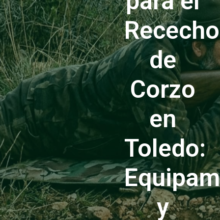
para el
Rececho
de
Corzo
en
Toledo:
Equipam
y