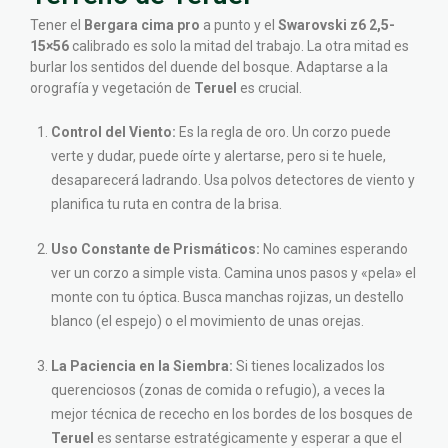
Tener el
Bergara cima pro
a punto y el
Swarovski z6 2,5-
15×56
calibrado es solo la mitad del trabajo. La otra mitad es
burlar los sentidos del duende del bosque. Adaptarse a la
orografía y vegetación de
Teruel
es crucial.
Control del Viento:
Es la regla de oro. Un corzo puede
verte y dudar, puede oírte y alertarse, pero si te huele,
desaparecerá ladrando. Usa polvos detectores de viento y
planifica tu ruta en contra de la brisa.
Uso Constante de Prismáticos:
No camines esperando
ver un corzo a simple vista. Camina unos pasos y «pela» el
monte con tu óptica. Busca manchas rojizas, un destello
blanco (el espejo) o el movimiento de unas orejas.
La Paciencia en la Siembra:
Si tienes localizados los
querenciosos (zonas de comida o refugio), a veces la
mejor técnica de rececho en los bordes de los bosques de
Teruel
es sentarse estratégicamente y esperar a que el