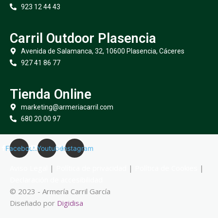
923 12 44 43
Carril Outdoor Plasencia
Avenida de Salamanca, 32, 10600 Plasencia, Cáceres
927 41 86 77
Tienda Online
marketing@armeriacarril.com
680 20 00 97
Facebook
Youtube
Instagram
Aviso Legal
|
Política de privacidad
|
Política de Cookies
|
Declaración de accesibilidad
© 2023 - Armería Carril García
Diseñado por
Digidisa