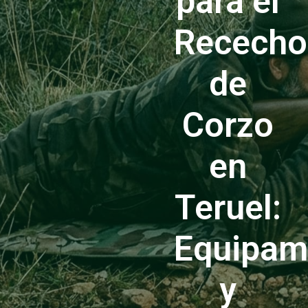
para el
Rececho
de
Corzo
en
Teruel:
Equipam
y