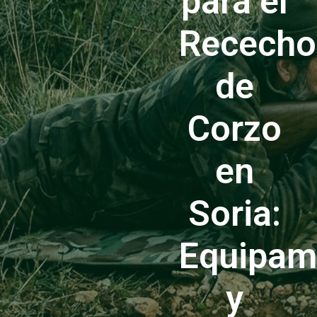
para el
Rececho
de
Corzo
en
Soria:
Equipam
y