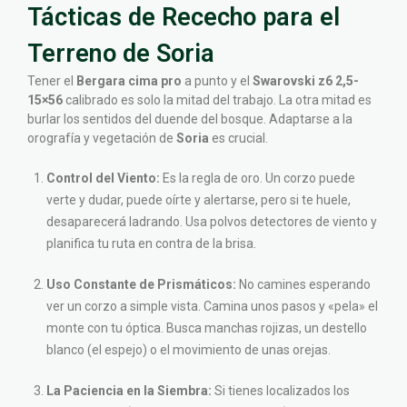
Tácticas de Rececho para el
Terreno de Soria
Tener el
Bergara cima pro
a punto y el
Swarovski z6 2,5-
15×56
calibrado es solo la mitad del trabajo. La otra mitad es
burlar los sentidos del duende del bosque. Adaptarse a la
orografía y vegetación de
Soria
es crucial.
Control del Viento:
Es la regla de oro. Un corzo puede
verte y dudar, puede oírte y alertarse, pero si te huele,
desaparecerá ladrando. Usa polvos detectores de viento y
planifica tu ruta en contra de la brisa.
Uso Constante de Prismáticos:
No camines esperando
ver un corzo a simple vista. Camina unos pasos y «pela» el
monte con tu óptica. Busca manchas rojizas, un destello
blanco (el espejo) o el movimiento de unas orejas.
La Paciencia en la Siembra:
Si tienes localizados los