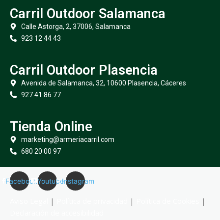
Carril Outdoor Salamanca
Calle Astorga, 2, 37006, Salamanca
923 12 44 43
Carril Outdoor Plasencia
Avenida de Salamanca, 32, 10600 Plasencia, Cáceres
927 41 86 77
Tienda Online
marketing@armeriacarril.com
680 20 00 97
Facebook
Youtube
Instagram
Aviso Legal
|
Política de privacidad
|
Política de Cookies
|
Declaración de accesibilidad