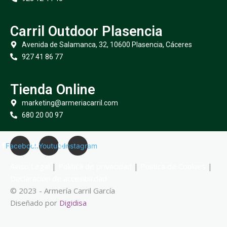
Carril Outdoor Plasencia
Avenida de Salamanca, 32, 10600 Plasencia, Cáceres
927 41 86 77
Tienda Online
marketing@armeriacarril.com
680 20 00 97
Facebook
Youtube
Instagram
Aviso Legal
|
Política de privacidad
|
Política de Cookies
|
Declaración de accesibilidad
© 2023 - Armería Carril García
Diseñado por
Digidisa