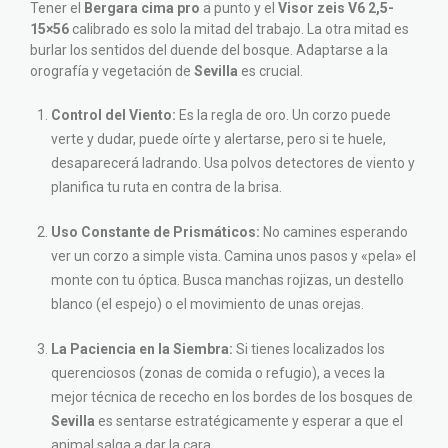
Tener el
Bergara cima pro
a punto y el
Visor zeis V6 2,5-
15×56
calibrado es solo la mitad del trabajo. La otra mitad es
burlar los sentidos del duende del bosque. Adaptarse a la
orografía y vegetación de
Sevilla
es crucial.
Control del Viento:
Es la regla de oro. Un corzo puede
verte y dudar, puede oírte y alertarse, pero si te huele,
desaparecerá ladrando. Usa polvos detectores de viento y
planifica tu ruta en contra de la brisa.
Uso Constante de Prismáticos:
No camines esperando
ver un corzo a simple vista. Camina unos pasos y «pela» el
monte con tu óptica. Busca manchas rojizas, un destello
blanco (el espejo) o el movimiento de unas orejas.
La Paciencia en la Siembra:
Si tienes localizados los
querenciosos (zonas de comida o refugio), a veces la
mejor técnica de rececho en los bordes de los bosques de
Sevilla
es sentarse estratégicamente y esperar a que el
animal salga a dar la cara.