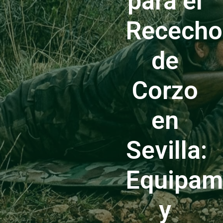
para el
Rececho
de
Corzo
en
Sevilla:
Equipam
y