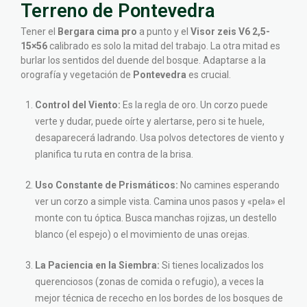
Terreno de Pontevedra
Tener el
Bergara cima pro
a punto y el
Visor zeis V6 2,5-
15×56
calibrado es solo la mitad del trabajo. La otra mitad es
burlar los sentidos del duende del bosque. Adaptarse a la
orografía y vegetación de
Pontevedra
es crucial.
Control del Viento:
Es la regla de oro. Un corzo puede
verte y dudar, puede oírte y alertarse, pero si te huele,
desaparecerá ladrando. Usa polvos detectores de viento y
planifica tu ruta en contra de la brisa.
Uso Constante de Prismáticos:
No camines esperando
ver un corzo a simple vista. Camina unos pasos y «pela» el
monte con tu óptica. Busca manchas rojizas, un destello
blanco (el espejo) o el movimiento de unas orejas.
La Paciencia en la Siembra:
Si tienes localizados los
querenciosos (zonas de comida o refugio), a veces la
mejor técnica de rececho en los bordes de los bosques de