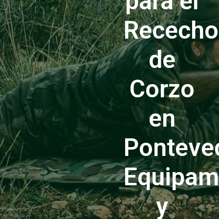
para el
Rececho
de
Corzo
en
Ponteve
Equipam
y