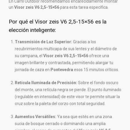
En Carril Outdoor recomendamos encarecidamente montar
un
Visor zeis V6 2,5-15×56
para esta tarea específica.
Por qué el Visor zeis V6 2,5-15×56 es la
elección inteligente:
Transmisión de Luz Superior:
Gracias a los
recubrimientos multicapa de sus lentes y el diámetro de
su campana, el
Visor zeis V6 2,5-15×56
ofrece una
imagen brillante y contrastada, permitiendo alargar tu
jornada de caza en
Pontevedra
esos 15 minutos críticos.
Retícula Iluminada de Precisión:
Sobre el fondo oscuro
del monte, una retícula negra se pierde. El punto iluminado
(regulable en intensidad) de este visor te permite situar la
cruz sobre la paleta del corzo con total seguridad.
Aumentos Versátiles:
Ya sea que estés en una zona
sucia de bosque cerrado o dominando una amplia