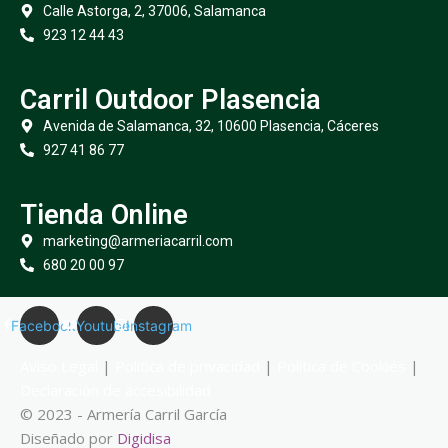
Calle Astorga, 2, 37006, Salamanca
923 12 44 43
Carril Outdoor Plasencia
Avenida de Salamanca, 32, 10600 Plasencia, Cáceres
927 41 86 77
Tienda Online
marketing@armeriacarril.com
680 20 00 97
Facebook
Youtube
Instagram
Aviso Legal
|
Política de privacidad
|
Política de Cookies
|
Declaración de accesibilidad
© 2023 - Armería Carril García
Diseñado por
Digidisa