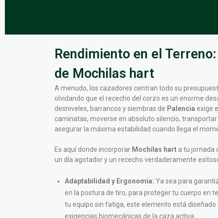
Rendimiento en el Terreno:
de Mochilas hart
A menudo, los cazadores centran todo su presupuesto
olvidando que el rececho del corzo es un enorme desafí
desniveles, barrancos y siembras de
Palencia
exige e
caminatas, moverse en absoluto silencio, transportar
asegurar la máxima estabilidad cuando llega el mome
Es aquí donde incorporar
Mochilas hart
a tu jornada 
un día agotador y un rececho verdaderamente exitos
Adaptabilidad y Ergonomía:
Ya sea para garanti
en la postura de tiro, para proteger tu cuerpo en 
tu equipo sin fatiga, este elemento está diseñado
exigencias biomecánicas de la caza activa.