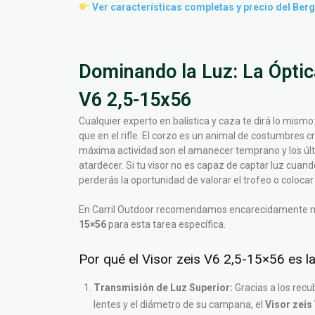
Ver características completas y precio del Ber
Dominando la Luz: La Óptica
V6 2,5-15x56
Cualquier experto en balística y caza te dirá lo mismo:
que en el rifle. El corzo es un animal de costumbres 
máxima actividad son el amanecer temprano y los últ
atardecer. Si tu visor no es capaz de captar luz cuan
perderás la oportunidad de valorar el trofeo o colocar e
En Carril Outdoor recomendamos encarecidamente 
15×56
para esta tarea específica.
Por qué el Visor zeis V6 2,5-15×56 es la 
Transmisión de Luz Superior:
Gracias a los recu
lentes y el diámetro de su campana, el
Visor zeis