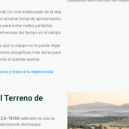
Equipamiento táctico Mochilas hart comprad
nal. Un roce inadecuado de la tela,
n arruinar horas de aproximación.
para evitar ruidos parásitos,
nclemencias del tiempo en el campo.
que tu equipo no te puede dejar
iciones cinegéticas más duras para
uando el duende asoma.
smo y mejora tu experiencia
l Terreno de
 2,5-15×56
calibrado es solo la
s del duende del bosque.