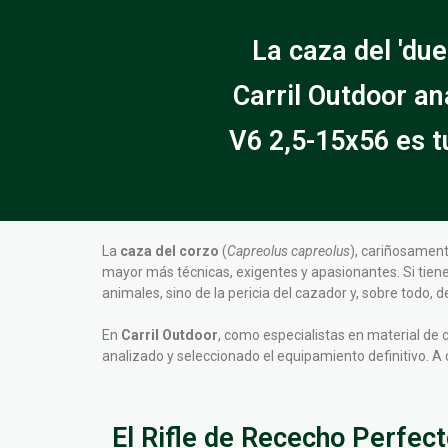
La caza del 'du
Carril Outdoor an
V6 2,5-15x56 es t
La
caza del corzo
(
Capreolus capreolus
), cariñosament
mayor más técnicas, exigentes y apasionantes. Si tien
animales, sino de la pericia del cazador y, sobre todo
En
Carril Outdoor
, como especialistas en material de
analizado y seleccionado el equipamiento definitivo. 
El Rifle de Rececho Perfecto