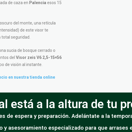
rnada de caza en
Palencia
esos 15
oscuro del monte, una retícula
ntensidad) de este visor te
n total seguridad.
ona sucia de bosque cerrado o
ntos del
Visor zeis V6 2,5-15×56
o de visión al instante.
ecio en nuestra tienda online
l está a la altura de tu 
s de espera y preparación. Adelántate a la tempora
do y asesoramiento especializado para que arrases e