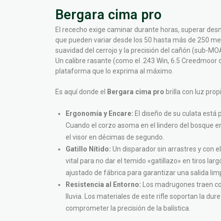
Bergara cima pro
El rececho exige caminar durante horas, superar desn
que pueden variar desde los 50 hasta más de 250 metro
suavidad del cerrojo y la precisión del cañón (sub-MO
Un calibre rasante (como el .243 Win, 6.5 Creedmoor 
plataforma que lo exprima al máximo.
Es aquí donde el
Bergara cima pro
brilla con luz pro
Ergonomía y Encare:
El diseño de su culata está 
Cuando el corzo asoma en el lindero del bosque 
el visor en décimas de segundo.
Gatillo Nítido:
Un disparador sin arrastres y con 
vital para no dar el temido «gatillazo» en tiros larg
ajustado de fábrica para garantizar una salida limp
Resistencia al Entorno:
Los madrugones traen con
lluvia. Los materiales de este rifle soportan la dur
comprometer la precisión de la balística.