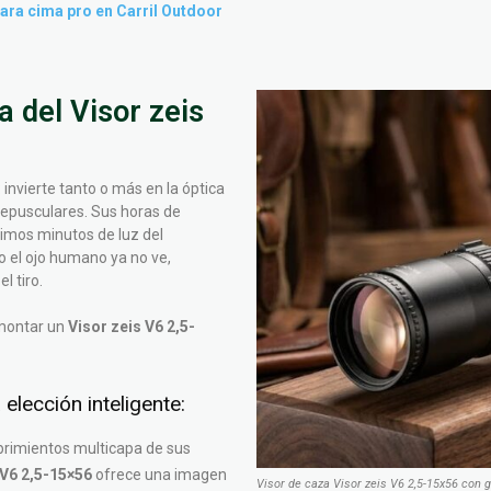
gara cima pro en Carril Outdoor
 del Visor zeis
 invierte tanto o más en la óptica
crepusculares. Sus horas de
imos minutos de luz del
do el ojo humano ya no ve,
l tiro.
montar un
Visor zeis V6 2,5-
elección inteligente:
brimientos multicapa de sus
 V6 2,5-15×56
ofrece una imagen
Visor de caza Visor zeis V6 2,5-15x56 con 