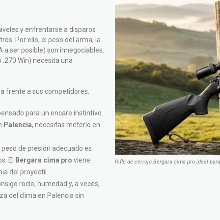
iveles y enfrentarse a disparos
s. Por ello, el peso del arma, la
A a ser posible) son innegociables.
o .270 Win) necesita una
pia frente a sus competidores.
pensado para un encare instintivo.
en
Palencia
, necesitas meterlo en
el peso de presión adecuado es
os. El
Bergara cima pro
viene
Rifle de cerrojo Bergara cima pro ideal par
ia del proyectil.
sigo rocío, humedad y, a veces,
eza del clima en Palencia sin