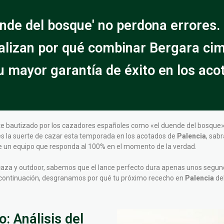
ende del bosque' no perdona errores.
alizan por qué combinar Bergara cim
u mayor garantía de éxito en los aco
e bautizado por los cazadores españoles como «el duende del bosque»,
es la suerte de cazar esta temporada en los acotados de
Palencia
, sab
, de un equipo que responda al 100% en el momento de la verdad.
 caza y outdoor, sabemos que el lance perfecto dura apenas unos segun
A continuación, desgranamos por qué tu próximo rececho en
Palencia
deb
: Análisis del