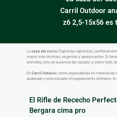
Carril Outdoor a
z6 2,5-15x56 es 
La
caza del corzo
(
Capreolus capreolus
), cariñosament
mayor más técnicas, exigentes y apasionantes. Si tien
animales, sino de la pericia del cazador y, sobre todo
En
Carril Outdoor
, como especialistas en material de
analizado y seleccionado el equipamiento definitivo. 
El Rifle de Rececho Perfecto
Bergara cima pro