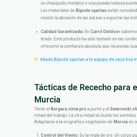
un chasquido metálico o una pisada ruidosa puede
Los materiales de
Bipode spartan
están concebido
resistir la abrasión de las zarzas y soportar las i
Calidad Garantizada:
En
Carril Outdoor
sabemos 
tirado. Este producto ha sido testado en las cond
ofrecerte la confianza absoluta que necesitas c
Añade Bipode spartan a tu equipo de caza hoy 
Tácticas de Rececho para e
Murcia
Tener el
Bergara cima pro
a punto y el
Swarovski z6
mitad del trabajo. La otra mitad es burlar los sentido
Adaptarse a la orografía y vegetación de
Murcia
es cr
Control del Viento:
Es la regla de oro. Un corzo p