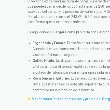
El rececho exige caminar durante horas, superar desn
que pueden variar desde los 50 hasta más de 250 metro
suavidad del cerrojo y la precisión del cañón (sub-MO
Un calibre rasante (como el .243 Win, 6.5 Creedmoor 
plataforma que lo exprima al máximo.
Es aquí donde el
Bergara cima pro
brilla con luz pro
Ergonomía y Encare:
El diseño de su culata está 
Cuando el corzo asoma en el lindero del bosque 
visor en décimas de segundo.
Gatillo Nítido:
Un disparador sin arrastres y con 
vital para no dar el temido «gatillazo» en tiros larg
ajustado de fábrica para garantizar una salida limp
Resistencia al Entorno:
Los madrugones traen con
lluvia. Los materiales de este rifle soportan la dur
comprometer la precisión de la balística.
Ver características completas y precio del Ber