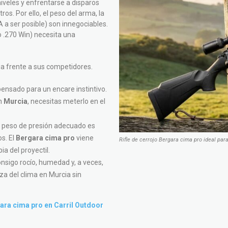
iveles y enfrentarse a disparos
s. Por ello, el peso del arma, la
A a ser posible) son innegociables.
o .270 Win) necesita una
pia frente a sus competidores.
pensado para un encare instintivo.
en
Murcia
, necesitas meterlo en el
el peso de presión adecuado es
os. El
Bergara cima pro
viene
Rifle de cerrojo Bergara cima pro ideal par
ia del proyectil.
sigo rocío, humedad y, a veces,
eza del clima en Murcia sin
gara cima pro en Carril Outdoor