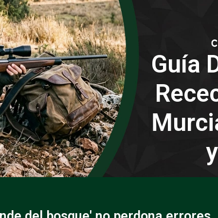
Guía D
Recec
Murci
y
ende del bosque' no perdona errores.