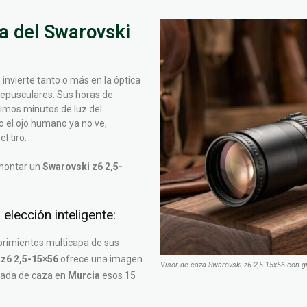
a del Swarovski
 invierte tanto o más en la óptica
crepusculares. Sus horas de
imos minutos de luz del
do el ojo humano ya no ve,
l tiro.
montar un
Swarovski z6 2,5-
elección inteligente:
brimientos multicapa de sus
z6 2,5-15×56
ofrece una imagen
Visor de caza Swarovski z6 2,5-15x56 con g
rnada de caza en
Murcia
esos 15