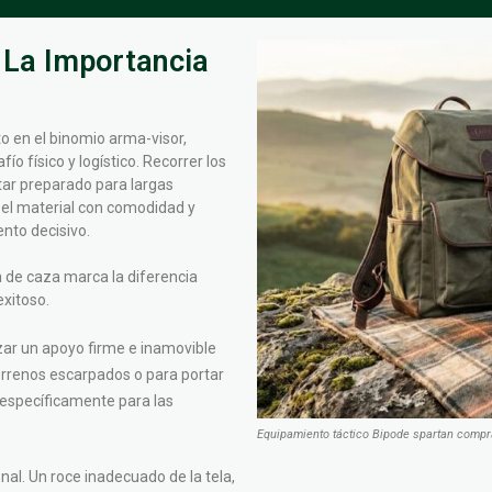
 La Importancia
 en el binomio arma-visor,
o físico y logístico. Recorrer los
tar preparado para largas
 el material con comodidad y
nto decisivo.
a de caza marca la diferencia
xitoso.
zar un apoyo firme e inamovible
terrenos escarpados o para portar
 específicamente para las
Equipamiento táctico Bipode spartan compr
nal. Un roce inadecuado de la tela,