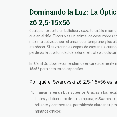
Dominando la Luz: La Óptic
z6 2,5-15x56
Cualquier experto en balística y caza te dirá lo mismo:
que en el rifle. El corzo es un animal de costumbres 
máxima actividad son el amanecer temprano y los últ
atardecer. Si tu visor no es capaz de captar luz cuan
perderás la oportunidad de valorar el trofeo o colocar e
En Carril Outdoor recomendamos encarecidamente 
15×56
para esta tarea específica.
Por qué el Swarovski z6 2,5-15×56 es la 
Transmisión de Luz Superior:
Gracias a los recu
lentes y el diámetro de su campana, el
Swarovski 
brillante y contrastada, permitiendo alargar tu jo
minutos críticos.