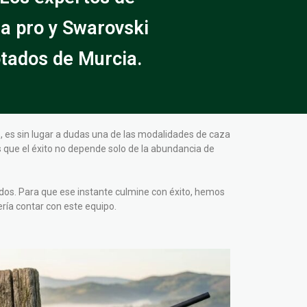
a pro y Swarovski
otados de Murcia.
 es sin lugar a dudas una de las modalidades de caza
s que el éxito no depende solo de la abundancia de
dos. Para que ese instante culmine con éxito, hemos
ría contar con este equipo.