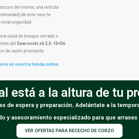
oscuro del monte, una retícula
ntensidad) de este visor te
n total seguridad.
ona sucia de bosque cerrado o
ntos del
Swarovski z6 2,5-15×56
o de visión al instante.
cio en nuestra tienda online
l está a la altura de tu 
s de espera y preparación. Adelántate a la tempora
do y asesoramiento especializado para que arrases
VER OFERTAS PARA RECECHO DE CORZO