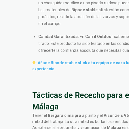
un chasquido metálico o una pisada ruidosa puede
Los materiales de
Bipode stable stick
están conce
parásitos, resistir la abrasión de las zarzas y sop
en el campo.
Calidad Garantizada:
En
Carril Outdoor
sabemos 
tirado. Este producto ha sido testado en las cond
ofrecerte la confianza absoluta que necesitas c
Añade Bipode stable stick a tu equipo de caza 
experiencia
Tácticas de Rececho para e
Málaga
Tener el
Bergara cima pro
a punto y el
Visor zeis V6
mitad del trabajo. La otra mitad es burlar los sentido
Adaptarse a la orografía y vegetación de
Málaga
es c