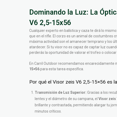
Dominando la Luz: La Óptica
V6 2,5-15x56
Cualquier experto en balística y caza te dirá lo mismo:
que en el rifle. El corzo es un animal de costumbres 
máxima actividad son el amanecer temprano y los últ
atardecer. Si tu visor no es capaz de captar luz cuan
perderás la oportunidad de valorar el trofeo o colocar e
En Carril Outdoor recomendamos encarecidamente 
15×56
para esta tarea específica.
Por qué el Visor zeis V6 2,5-15×56 es la 
Transmisión de Luz Superior:
Gracias a los recu
lentes y el diámetro de su campana, el
Visor zeis
brillante y contrastada, permitiendo alargar tu jo
minutos críticos.