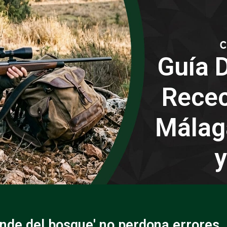
Guía D
Recec
Málag
y
ende del bosque' no perdona errores.