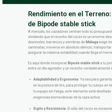
Rendimiento en el Terreno:
de Bipode stable stick
A menudo, los cazadores centran todo su presupuesto
olvidando que el rececho del corzo es un enorme desafí
desniveles, barrancos y siembras de
Málaga
exige es
caminatas, moverse en absoluto silencio, transportar
asegurar la máxima estabilidad cuando llega el mome
Es aquí donde incorporar
Bipode stable stick
a tu jo
entre un día agotador y un rececho verdaderamente e
Adaptabilidad y Ergonomía:
Ya sea para garanti
en la postura de tiro, para proteger tu cuerpo en 
tu equipo sin fatiga, este elemento está diseñado
exigencias biomecánicas de la caza activa.
Sigilo y Resistencia:
El oído del corzo es excepcio