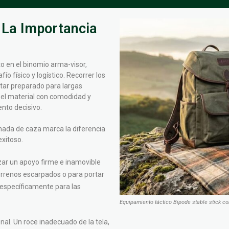
 La Importancia
 en el binomio arma-visor,
o físico y logístico. Recorrer los
tar preparado para largas
 el material con comodidad y
nto decisivo.
rnada de caza marca la diferencia
xitoso.
zar un apoyo firme e inamovible
terrenos escarpados o para portar
 específicamente para las
Equipamiento táctico Bipode stable stick c
nal. Un roce inadecuado de la tela,