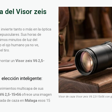
 del Visor zeis
 invierte tanto o más en la óptica
crepusculares. Sus horas de
imos minutos de luz del
do el ojo humano ya no ve,
l tiro.
montar un
Visor zeis V6 2,5-
elección inteligente:
brimientos multicapa de sus
 V6 2,5-15×56
ofrece una imagen
Visor de caza Visor zeis V6 2,5-15x56 con 
rnada de caza en
Málaga
esos 15