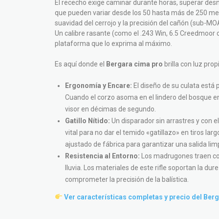
El rececho exige caminar durante horas, superar desn
que pueden variar desde los 50 hasta más de 250 metro
suavidad del cerrojo y la precisión del cañón (sub-MO
Un calibre rasante (como el .243 Win, 6.5 Creedmoor 
plataforma que lo exprima al máximo.
Es aquí donde el
Bergara cima pro
brilla con luz pro
Ergonomía y Encare:
El diseño de su culata está 
Cuando el corzo asoma en el lindero del bosque 
visor en décimas de segundo.
Gatillo Nítido:
Un disparador sin arrastres y con 
vital para no dar el temido «gatillazo» en tiros larg
ajustado de fábrica para garantizar una salida limp
Resistencia al Entorno:
Los madrugones traen con
lluvia. Los materiales de este rifle soportan la du
comprometer la precisión de la balística.
Ver características completas y precio del Ber