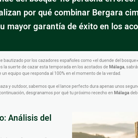
alizan por qué combinar Bergara cim
tu mayor garantía de éxito en los ac
e bautizado por los cazadores españoles como «el duende del bosque»,
es la suerte de cazar esta temporada en los acotados de
Málaga
, sabr
, de un equipo que responda al 100% en el momento de la verdad.
 caza y outdoor, sabemos que el lance perfecto dura apenas unos segun
A continuación, desgranamos por qué tu próximo rececho en
Málaga
debe
: Análisis del