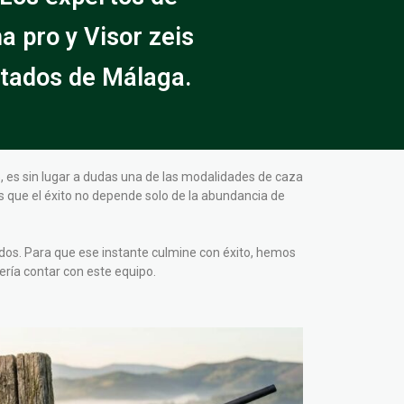
a pro y Visor zeis
otados de Málaga.
 es sin lugar a dudas una de las modalidades de caza
ás que el éxito no depende solo de la abundancia de
dos. Para que ese instante culmine con éxito, hemos
ría contar con este equipo.