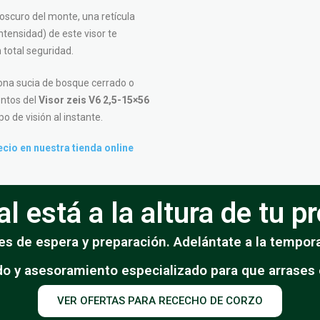
oscuro del monte, una retícula
ntensidad) de este visor te
n total seguridad.
ona sucia de bosque cerrado o
ntos del
Visor zeis V6 2,5-15×56
o de visión al instante.
ecio en nuestra tienda online
l está a la altura de tu 
s de espera y preparación. Adelántate a la tempora
do y asesoramiento especializado para que arrases
VER OFERTAS PARA RECECHO DE CORZO