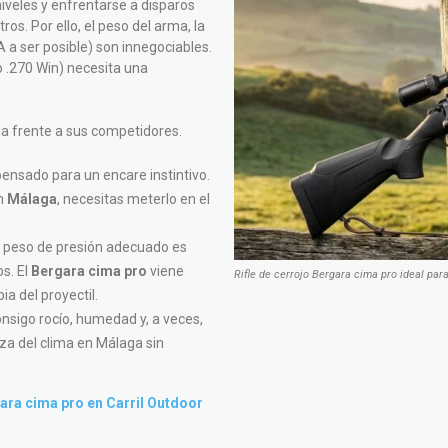
iveles y enfrentarse a disparos
s. Por ello, el peso del arma, la
A a ser posible) son innegociables.
o .270 Win) necesita una
pia frente a sus competidores.
pensado para un encare instintivo.
en
Málaga
, necesitas meterlo en el
el peso de presión adecuado es
os. El
Bergara cima pro
viene
Rifle de cerrojo Bergara cima pro ideal par
ia del proyectil.
sigo rocío, humedad y, a veces,
reza del clima en Málaga sin
gara cima pro en Carril Outdoor