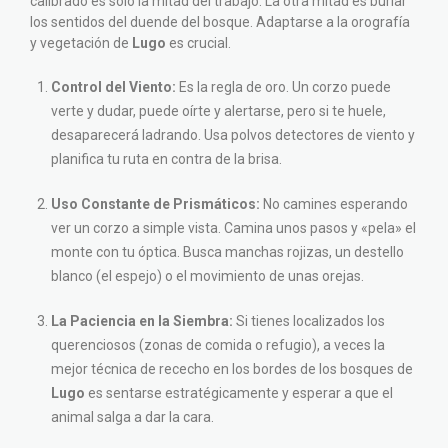
calibrado es solo la mitad del trabajo. La otra mitad es burlar
los sentidos del duende del bosque. Adaptarse a la orografía
y vegetación de
Lugo
es crucial.
Control del Viento:
Es la regla de oro. Un corzo puede
verte y dudar, puede oírte y alertarse, pero si te huele,
desaparecerá ladrando. Usa polvos detectores de viento y
planifica tu ruta en contra de la brisa.
Uso Constante de Prismáticos:
No camines esperando
ver un corzo a simple vista. Camina unos pasos y «pela» el
monte con tu óptica. Busca manchas rojizas, un destello
blanco (el espejo) o el movimiento de unas orejas.
La Paciencia en la Siembra:
Si tienes localizados los
querenciosos (zonas de comida o refugio), a veces la
mejor técnica de rececho en los bordes de los bosques de
Lugo
es sentarse estratégicamente y esperar a que el
animal salga a dar la cara.