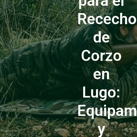
para el
Rececho
de
Corzo
en
Lugo:
Equipam
y