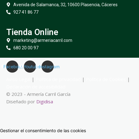
Avenida de Salamanca, 32, 10600 Plasencia, Cáceres
927 41 86 77
Tienda Online
marketing@armeriacarril.com
680 20 00 97
Facebook
Youtube
Instagram
Aviso Legal
|
Política de privacidad
|
Política de Cookies
|
Declaración de accesibilidad
© 2023 - Armería Carril García
Diseñado por
Digidisa
Gestionar el consentimiento de las cookies