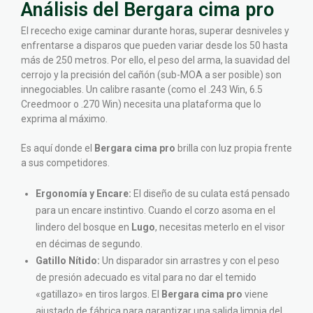
Análisis del Bergara cima pro
El rececho exige caminar durante horas, superar desniveles y
enfrentarse a disparos que pueden variar desde los 50 hasta
más de 250 metros. Por ello, el peso del arma, la suavidad del
cerrojo y la precisión del cañón (sub-MOA a ser posible) son
innegociables. Un calibre rasante (como el .243 Win, 6.5
Creedmoor o .270 Win) necesita una plataforma que lo
exprima al máximo.
Es aquí donde el
Bergara cima pro
brilla con luz propia frente
a sus competidores.
Ergonomía y Encare:
El diseño de su culata está pensado
para un encare instintivo. Cuando el corzo asoma en el
lindero del bosque en
Lugo
, necesitas meterlo en el visor
en décimas de segundo.
Gatillo Nítido:
Un disparador sin arrastres y con el peso
de presión adecuado es vital para no dar el temido
«gatillazo» en tiros largos. El
Bergara cima pro
viene
ajustado de fábrica para garantizar una salida limpia del