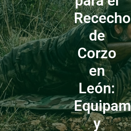
para el
Rececho
de
Corzo
en
León:
Equipam
y