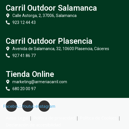
Carril Outdoor Salamanca
Calle Astorga, 2, 37006, Salamanca
923 12 44 43
Carril Outdoor Plasencia
Avenida de Salamanca, 32, 10600 Plasencia, Cáceres
927 41 86 77
Tienda Online
marketing@armeriacarril.com
680 20 00 97
Facebook
Youtube
Instagram
Aviso Legal
|
Política de privacidad
|
Política de Cookies
|
Declaración de accesibilidad