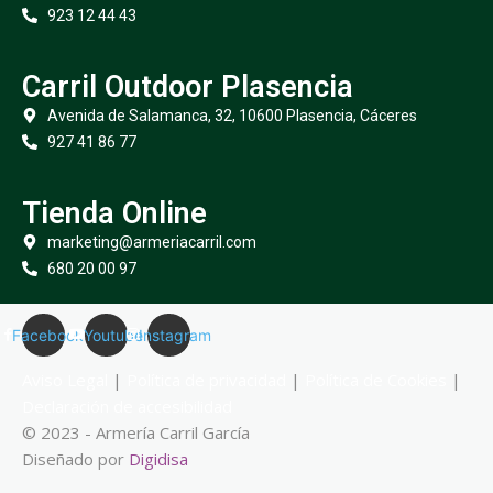
923 12 44 43
Carril Outdoor Plasencia
Avenida de Salamanca, 32, 10600 Plasencia, Cáceres
927 41 86 77
Tienda Online
marketing@armeriacarril.com
680 20 00 97
Facebook
Youtube
Instagram
Aviso Legal
|
Política de privacidad
|
Política de Cookies
|
Declaración de accesibilidad
© 2023 - Armería Carril García
Diseñado por
Digidisa