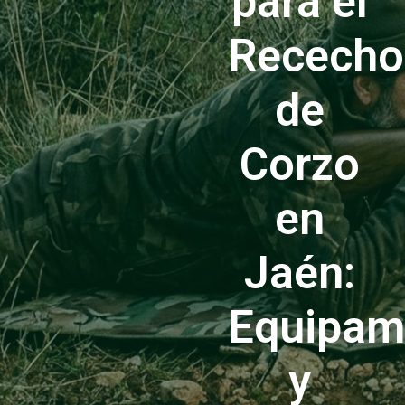
para el
Rececho
de
Corzo
en
Jaén:
Equipam
y