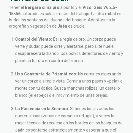
Tener el
Bergara cima pro
a punto y el
Visor zeis V6 2,5-
15×56
calibrado es solo la mitad del trabajo. La otra mitad es
burlar los sentidos del duende del bosque. Adaptarse a la
orografía y vegetación de
Jaén
es crucial.
Control del Viento:
Es la regla de oro. Un corzo puede
verte y dudar, puede oírte y alertarse, pero si te huele,
desaparecerá ladrando. Usa polvos detectores de viento y
planifica tu ruta en contra de la brisa.
Uso Constante de Prismáticos:
No camines esperando
ver un corzo a simple vista. Camina unos pasos y «pela» el
monte con tu óptica. Busca manchas rojizas, un destello
blanco (el espejo) o el movimiento de unas orejas.
La Paciencia en la Siembra:
Si tienes localizados los
querenciosos (zonas de comida o refugio), a veces la
mejor técnica de rececho en los bordes de los bosques de
Jaén
es sentarse estratégicamente y esperar a que el