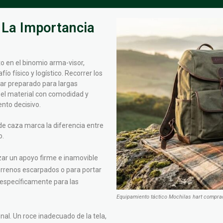
 La Importancia
 en el binomio arma-visor,
o físico y logístico. Recorrer los
ar preparado para largas
 el material con comodidad y
nto decisivo.
de caza marca la diferencia entre
o.
zar un apoyo firme e inamovible
terrenos escarpados o para portar
 específicamente para las
Equipamiento táctico Mochilas hart comprad
nal. Un roce inadecuado de la tela,