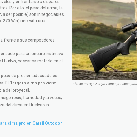
iveles y enfrentarse a disparos
s. Por ello, el peso del arma, la
A a ser posible) son innegociables.
o .270 Win) necesita una
pia frente a sus competidores.
pensado para un encare instintivo.
en
Huelva
, necesitas meterlo en el
el peso de presión adecuado es
os. El
Bergara cima pro
viene
Rifle de cerrojo Bergara cima pro ideal par
ia del proyectil.
sigo rocío, humedad y, a veces,
eza del clima en Huelva sin
gara cima pro en Carril Outdoor