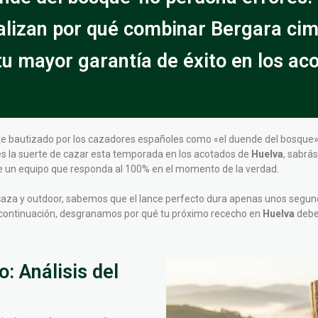
nalizan por qué combinar Bergara cim
tu mayor garantía de éxito en los ac
e bautizado por los cazadores españoles como «el duende del bosque»,
es la suerte de cazar esta temporada en los acotados de
Huelva
, sabrá
, de un equipo que responda al 100% en el momento de la verdad.
 caza y outdoor, sabemos que el lance perfecto dura apenas unos segun
A continuación, desgranamos por qué tu próximo rececho en
Huelva
deber
: Análisis del