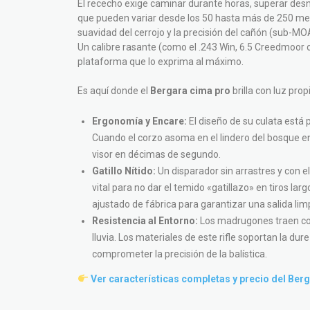
El rececho exige caminar durante horas, superar desn
que pueden variar desde los 50 hasta más de 250 metro
suavidad del cerrojo y la precisión del cañón (sub-MO
Un calibre rasante (como el .243 Win, 6.5 Creedmoor 
plataforma que lo exprima al máximo.
Es aquí donde el
Bergara cima pro
brilla con luz pro
Ergonomía y Encare:
El diseño de su culata está 
Cuando el corzo asoma en el lindero del bosque 
visor en décimas de segundo.
Gatillo Nítido:
Un disparador sin arrastres y con 
vital para no dar el temido «gatillazo» en tiros larg
ajustado de fábrica para garantizar una salida limp
Resistencia al Entorno:
Los madrugones traen con
lluvia. Los materiales de este rifle soportan la dur
comprometer la precisión de la balística.
Ver características completas y precio del Ber