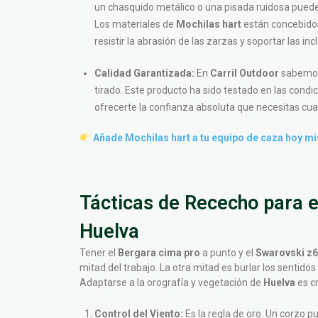
un chasquido metálico o una pisada ruidosa puede
Los materiales de
Mochilas hart
están concebidos 
resistir la abrasión de las zarzas y soportar las i
Calidad Garantizada:
En
Carril Outdoor
sabemos 
tirado. Este producto ha sido testado en las cond
ofrecerte la confianza absoluta que necesitas c
Añade Mochilas hart a tu equipo de caza hoy mi
Tácticas de Rececho para e
Huelva
Tener el
Bergara cima pro
a punto y el
Swarovski z6
mitad del trabajo. La otra mitad es burlar los sentido
Adaptarse a la orografía y vegetación de
Huelva
es cr
Control del Viento:
Es la regla de oro. Un corzo p