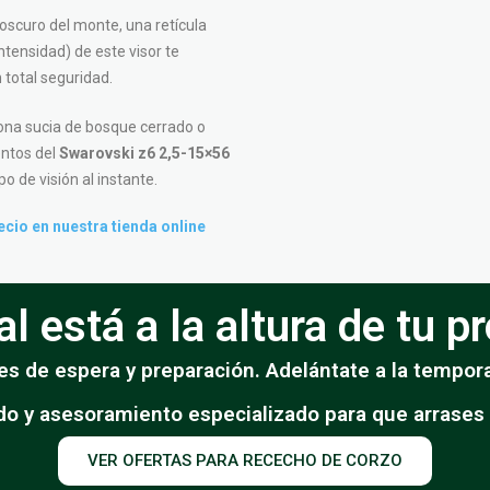
oscuro del monte, una retícula
ntensidad) de este visor te
n total seguridad.
ona sucia de bosque cerrado o
ntos del
Swarovski z6 2,5-15×56
o de visión al instante.
cio en nuestra tienda online
l está a la altura de tu 
s de espera y preparación. Adelántate a la tempora
do y asesoramiento especializado para que arrases
VER OFERTAS PARA RECECHO DE CORZO