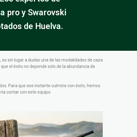
a pro y Swarovski
otados de Huelva.
 es sin lugar a dudas una de las modalidades de caza
s que el éxito no depende solo de la abundancia de
dos. Para que ese instante culmine con éxito, hemos
ía contar con este equipo.