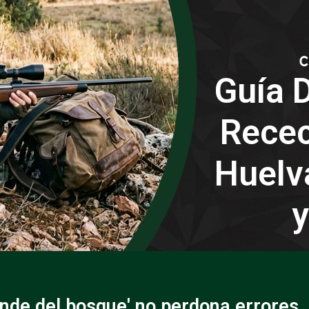
Guía D
Recec
Huelv
y
ende del bosque' no perdona errores.