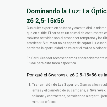
Dominando la Luz: La Óptic
z6 2,5-15x56
Cualquier experto en balística y caza te dirá lo mismo:
que en el rifle. El corzo es un animal de costumbres 
máxima actividad son el amanecer temprano y los últ
atardecer. Si tu visor no es capaz de captar luz cuan
perderás la oportunidad de valorar el trofeo o colocar e
En Carril Outdoor recomendamos encarecidamente 
15×56
para esta tarea específica.
Por qué el Swarovski z6 2,5-15×56 es la 
Transmisión de Luz Superior:
Gracias a los recu
lentes y el diámetro de su campana, el
Swarovski 
brillante y contrastada, permitiendo alargar tu jo
minutos críticos.