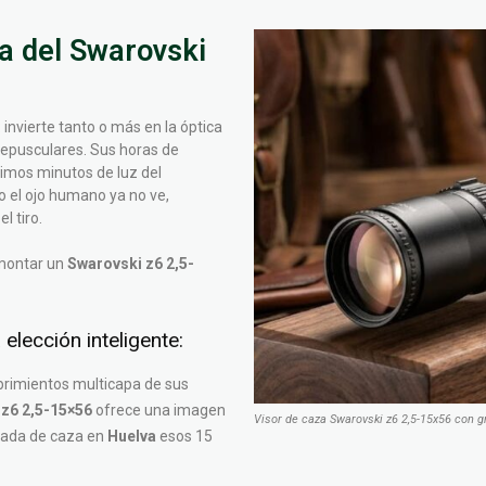
a del Swarovski
 invierte tanto o más en la óptica
crepusculares. Sus horas de
imos minutos de luz del
do el ojo humano ya no ve,
l tiro.
montar un
Swarovski z6 2,5-
elección inteligente:
brimientos multicapa de sus
z6 2,5-15×56
ofrece una imagen
Visor de caza Swarovski z6 2,5-15x56 con g
rnada de caza en
Huelva
esos 15