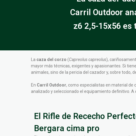
Carril Outdoor a
z6 2,5-15x56 es 
La
caza del corzo
(
Capreolus capreolus
), cariñosament
mayor más técnicas, exigentes y apasionantes. Si tien
animales, sino de la pericia del cazador y, sobre todo
En
Carril Outdoor
, como especialistas en material de
analizado y seleccionado el equipamiento definitivo. 
El Rifle de Rececho Perfecto
Bergara cima pro