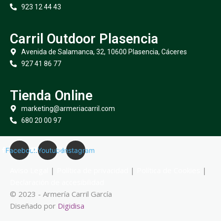
923 12 44 43
Carril Outdoor Plasencia
Avenida de Salamanca, 32, 10600 Plasencia, Cáceres
927 41 86 77
Tienda Online
marketing@armeriacarril.com
680 20 00 97
Facebook
Youtube
Instagram
Aviso Legal
|
Política de privacidad
|
Política de Cookies
|
Declaración de accesibilidad
© 2023 - Armería Carril García
Diseñado por
Digidisa