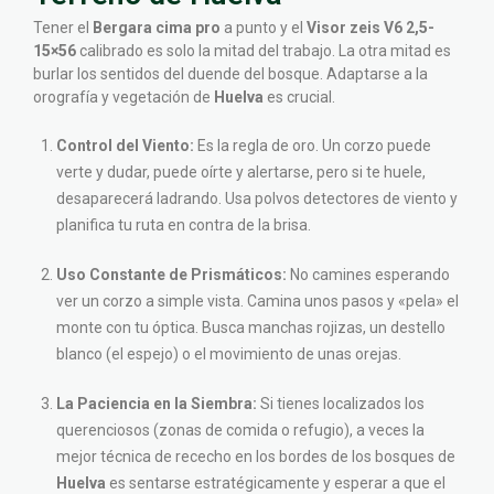
Tener el
Bergara cima pro
a punto y el
Visor zeis V6 2,5-
15×56
calibrado es solo la mitad del trabajo. La otra mitad es
burlar los sentidos del duende del bosque. Adaptarse a la
orografía y vegetación de
Huelva
es crucial.
Control del Viento:
Es la regla de oro. Un corzo puede
verte y dudar, puede oírte y alertarse, pero si te huele,
desaparecerá ladrando. Usa polvos detectores de viento y
planifica tu ruta en contra de la brisa.
Uso Constante de Prismáticos:
No camines esperando
ver un corzo a simple vista. Camina unos pasos y «pela» el
monte con tu óptica. Busca manchas rojizas, un destello
blanco (el espejo) o el movimiento de unas orejas.
La Paciencia en la Siembra:
Si tienes localizados los
querenciosos (zonas de comida o refugio), a veces la
mejor técnica de rececho en los bordes de los bosques de
Huelva
es sentarse estratégicamente y esperar a que el