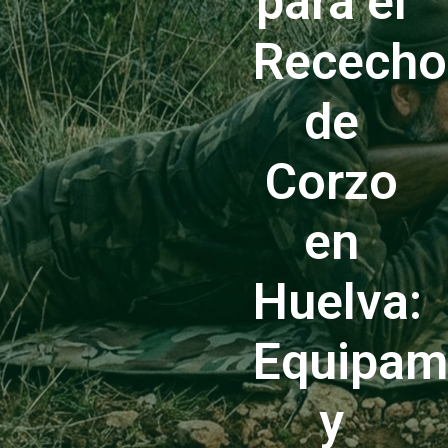
para el
Rececho
de
Corzo
en
Huelva:
Equipam
y