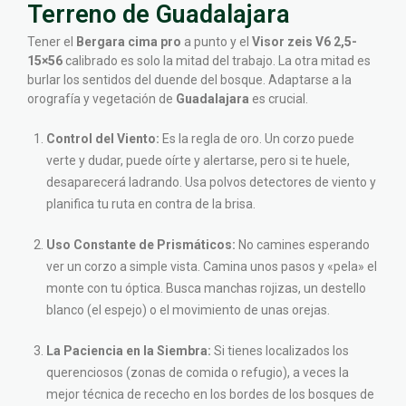
Terreno de Guadalajara
Tener el
Bergara cima pro
a punto y el
Visor zeis V6 2,5-
15×56
calibrado es solo la mitad del trabajo. La otra mitad es
burlar los sentidos del duende del bosque. Adaptarse a la
orografía y vegetación de
Guadalajara
es crucial.
Control del Viento:
Es la regla de oro. Un corzo puede
verte y dudar, puede oírte y alertarse, pero si te huele,
desaparecerá ladrando. Usa polvos detectores de viento y
planifica tu ruta en contra de la brisa.
Uso Constante de Prismáticos:
No camines esperando
ver un corzo a simple vista. Camina unos pasos y «pela» el
monte con tu óptica. Busca manchas rojizas, un destello
blanco (el espejo) o el movimiento de unas orejas.
La Paciencia en la Siembra:
Si tienes localizados los
querenciosos (zonas de comida o refugio), a veces la
mejor técnica de rececho en los bordes de los bosques de