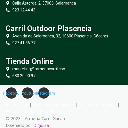
Calle Astorga, 2, 37006, Salamanca
923 12 44 43
Carril Outdoor Plasencia
Avenida de Salamanca, 32, 10600 Plasencia, Cáceres
927 41 86 77
Tienda Online
marketing@armeriacarril.com
680 20 00 97
Facebook
Youtube
Instagram
Aviso Legal
|
Política de privacidad
|
Política de Cookies
|
Declaración de accesibilidad
© 2023 - Armería Carril García
Diseñado por
Digidisa