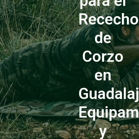
para el
Rececho
de
Corzo
en
Guadalaj
Equipam
y