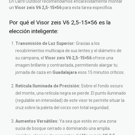
En Carril Outdoor recomendamos encarecidamente montar
un
Visor zeis V6 2,5-15×56
para esta tarea específica.
Por qué el Visor zeis V6 2,5-15×56 es la
elección inteligente:
Transmisión de Luz Superior:
Gracias a los
recubrimientos multicapa de sus lentes y el diámetro de
su campana, el
Visor zeis V6 2,5-15×56
ofrece una
imagen brillante y contrastada, permitiendo alargar tu
jornada de caza en
Guadalajara
esos 15 minutos críticos.
Retícula Iluminada de Precisión:
Sobre el fondo oscuro
del monte, una retícula negra se pierde. El punto iluminado
(regulable en intensidad) de este visor te permite situar la
cruz sobre la paleta del corzo con total seguridad.
Aumentos Versátiles:
Ya sea que estés en una zona
sucia de bosque cerrado o dominando una amplia