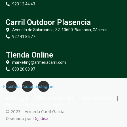
923 12 44 43
Carril Outdoor Plasencia
Avenida de Salamanca, 32, 10600 Plasencia, Cáceres
927 41 86 77
Tienda Online
marketing@armeriacarril.com
680 20 00 97
Facebook
Youtube
Instagram
Aviso Legal
|
Política de privacidad
|
Política de Cookies
|
Declaración de accesibilidad
© 2023 - Armería Carril García
Diseñado por
Digidisa