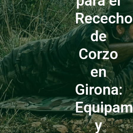
para el
Rececho
de
Corzo
en
Girona:
Equipam
y