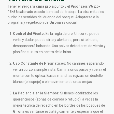
Tener el
Bergara cima pro
a punto y el
Visor zeis V6 2,5-
15×56
calibrado es solo la mitad del trabajo. La otra mitad es
burlar los sentidos del duende del bosque. Adaptarse a la
orografía y vegetación de
Girona
es crucial.
Control del Viento:
Es la regla de oro. Un corzo puede
verte y dudar, puede oírte y alertarse, pero si te huele,
desaparecerá ladrando. Usa polvos detectores de viento y
planifica tu ruta en contra de la brisa.
Uso Constante de Prismáticos:
No camines esperando
ver un corzo a simple vista. Camina unos pasos y «pela» el
monte con tu óptica. Busca manchas rojizas, un destello
blanco (el espejo) o el movimiento de unas orejas.
La Paciencia en la Siembra:
Si tienes localizados los
querenciosos (zonas de comida o refugio), a veces la
mejor técnica de rececho en los bordes de los bosques de
Girona
es sentarse estratégicamente y esperar a que el