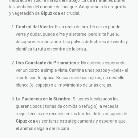
calibrado es solo la mitad del trabajo. La otra mitad es burlar
los sentidos del duende del bosque. Adaptarse a la orografía
y vegetación de
Gipuzkoa
es crucial.
Control del Viento:
Es la regla de oro. Un corzo puede
verte y dudar, puede oírte y alertarse, pero si te huele,
desaparecerá ladrando. Usa polvos detectores de viento y
planifica tu ruta en contra de la brisa.
Uso Constante de Prismáticos:
No camines esperando
ver un corzo a simple vista. Camina unos pasos y «pela» el
monte con tu óptica. Busca manchas rojizas, un destello
blanco (el espejo) o el movimiento de unas orejas.
La Paciencia en la Siembra:
Si tienes localizados los
querenciosos (zonas de comida o refugio), a veces la
mejor técnica de rececho en los bordes de los bosques de
Gipuzkoa
es sentarse estratégicamente y esperar a que
el animal salga a dar la cara.