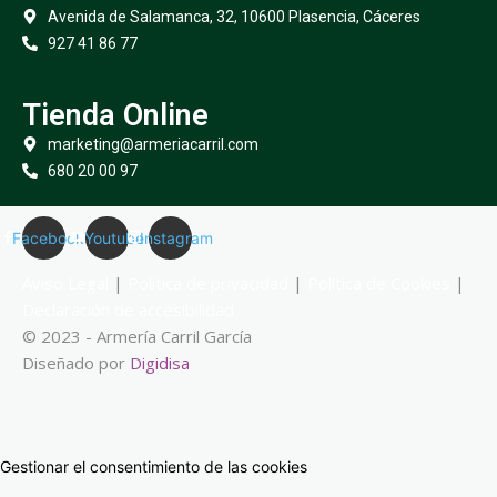
Avenida de Salamanca, 32, 10600 Plasencia, Cáceres
927 41 86 77
Tienda Online
marketing@armeriacarril.com
680 20 00 97
Facebook
Youtube
Instagram
Aviso Legal
|
Política de privacidad
|
Política de Cookies
|
Declaración de accesibilidad
© 2023 - Armería Carril García
Diseñado por
Digidisa
Gestionar el consentimiento de las cookies