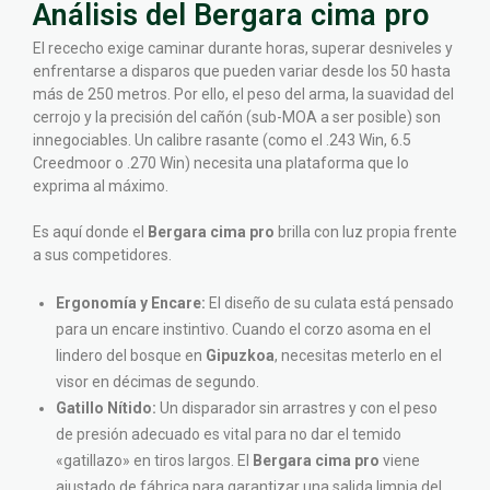
Análisis del Bergara cima pro
El rececho exige caminar durante horas, superar desniveles y
enfrentarse a disparos que pueden variar desde los 50 hasta
más de 250 metros. Por ello, el peso del arma, la suavidad del
cerrojo y la precisión del cañón (sub-MOA a ser posible) son
innegociables. Un calibre rasante (como el .243 Win, 6.5
Creedmoor o .270 Win) necesita una plataforma que lo
exprima al máximo.
Es aquí donde el
Bergara cima pro
brilla con luz propia frente
a sus competidores.
Ergonomía y Encare:
El diseño de su culata está pensado
para un encare instintivo. Cuando el corzo asoma en el
lindero del bosque en
Gipuzkoa
, necesitas meterlo en el
visor en décimas de segundo.
Gatillo Nítido:
Un disparador sin arrastres y con el peso
de presión adecuado es vital para no dar el temido
«gatillazo» en tiros largos. El
Bergara cima pro
viene
ajustado de fábrica para garantizar una salida limpia del