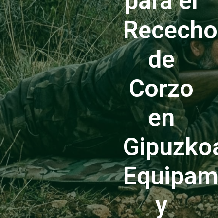
para el
Rececho
de
Corzo
en
Gipuzko
Equipam
y