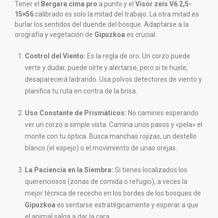
Tener el
Bergara cima pro
a punto y el
Visor zeis V6 2,5-
15×56
calibrado es solo la mitad del trabajo. La otra mitad es
burlar los sentidos del duende del bosque. Adaptarse a la
orografía y vegetación de
Gipuzkoa
es crucial.
Control del Viento:
Es la regla de oro. Un corzo puede
verte y dudar, puede oírte y alertarse, pero si te huele,
desaparecerá ladrando. Usa polvos detectores de viento y
planifica tu ruta en contra de la brisa.
Uso Constante de Prismáticos:
No camines esperando
ver un corzo a simple vista. Camina unos pasos y «pela» el
monte con tu óptica. Busca manchas rojizas, un destello
blanco (el espejo) o el movimiento de unas orejas.
La Paciencia en la Siembra:
Si tienes localizados los
querenciosos (zonas de comida o refugio), a veces la
mejor técnica de rececho en los bordes de los bosques de
Gipuzkoa
es sentarse estratégicamente y esperar a que
el animal salga a dar la cara.