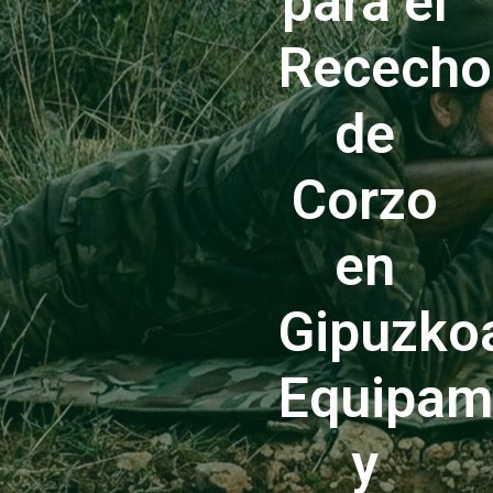
para el
Rececho
de
Corzo
en
Gipuzko
Equipam
y