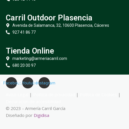
Carril Outdoor Plasencia
Avenida de Salamanca, 32, 10600 Plasencia, Cáceres
927 41 86 77
Tienda Online
marketing@armeriacarril.com
680 20 00 97
Facebook
Youtube
Instagram
Aviso Legal
|
Política de privacidad
|
Política de Cookies
|
Declaración de accesibilidad
© 2023 - Armería Carril García
Diseñado por
Digidisa