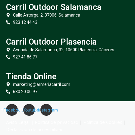
Carril Outdoor Salamanca
Calle Astorga, 2, 37006, Salamanca
923 12 44 43
Carril Outdoor Plasencia
Avenida de Salamanca, 32, 10600 Plasencia, Cáceres
927 41 86 77
Tienda Online
marketing@armeriacarril.com
680 20 00 97
Facebook
Youtube
Instagram
Aviso Legal
|
Política de privacidad
|
Política de Cookies
|
Declaración de accesibilidad