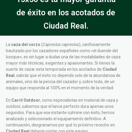
de éxito en los acotados de
Ciudad Real.
La
caza del corzo
(
Capreolus capreolus
), cariñosamente
bautizado por los cazadores españoles como «el duende del
bosque», es sin lugar a dudas una de las modalidades de caza
mayor más técnicas, exigentes y apasionantes. Si tienes la
suerte de cazar esta temporada en los acotados de
Ciudad
Real
, sabrás que el éxito no depende solo de la abundancia de
animales, sino de la pericia del cazador y, sobre todo, de un
equipo que responda al 100% en el momento de la verdad.
En
Carril Outdoor
, como especialistas en material de caza y
outdoor, sabemos que el lance perfecto dura apenas unos
segundos. Para que ese instante culmine con éxito, hemos
analizado y seleccionado el equipamiento definitivo. A
continuación, desgranamos por qué tu próximo rececho en
Ciudad Real
debería contar con este equipo.