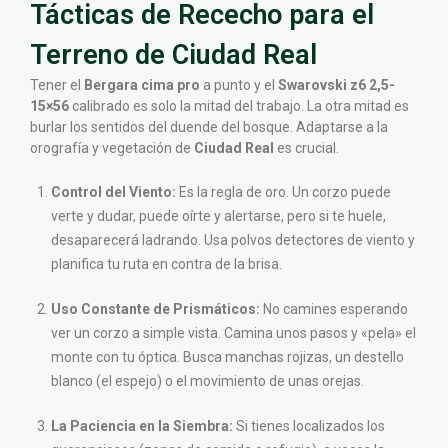
Tácticas de Rececho para el
Terreno de Ciudad Real
Tener el
Bergara cima pro
a punto y el
Swarovski z6 2,5-
15×56
calibrado es solo la mitad del trabajo. La otra mitad es
burlar los sentidos del duende del bosque. Adaptarse a la
orografía y vegetación de
Ciudad Real
es crucial.
Control del Viento:
Es la regla de oro. Un corzo puede
verte y dudar, puede oírte y alertarse, pero si te huele,
desaparecerá ladrando. Usa polvos detectores de viento y
planifica tu ruta en contra de la brisa.
Uso Constante de Prismáticos:
No camines esperando
ver un corzo a simple vista. Camina unos pasos y «pela» el
monte con tu óptica. Busca manchas rojizas, un destello
blanco (el espejo) o el movimiento de unas orejas.
La Paciencia en la Siembra:
Si tienes localizados los