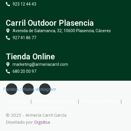
923 12 44 43
Carril Outdoor Plasencia
Avenida de Salamanca, 32, 10600 Plasencia, Cáceres
927 41 86 77
Tienda Online
marketing@armeriacarril.com
680 20 00 97
Facebook
Youtube
Instagram
Aviso Legal
|
Política de privacidad
|
Política de Cookies
|
Declaración de accesibilidad
© 2023 - Armería Carril García
Diseñado por
Digidisa