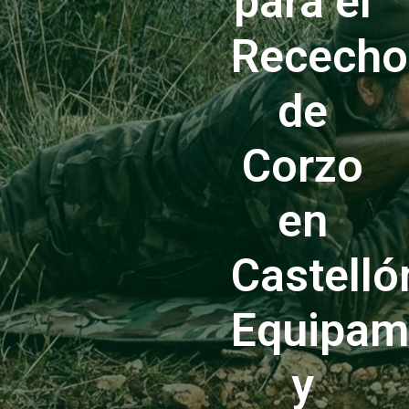
para el
Rececho
de
Corzo
en
Castelló
Equipam
y