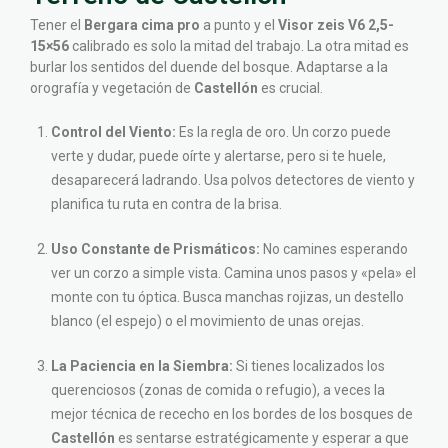
Tener el
Bergara cima pro
a punto y el
Visor zeis V6 2,5-
15×56
calibrado es solo la mitad del trabajo. La otra mitad es
burlar los sentidos del duende del bosque. Adaptarse a la
orografía y vegetación de
Castellón
es crucial.
Control del Viento:
Es la regla de oro. Un corzo puede
verte y dudar, puede oírte y alertarse, pero si te huele,
desaparecerá ladrando. Usa polvos detectores de viento y
planifica tu ruta en contra de la brisa.
Uso Constante de Prismáticos:
No camines esperando
ver un corzo a simple vista. Camina unos pasos y «pela» el
monte con tu óptica. Busca manchas rojizas, un destello
blanco (el espejo) o el movimiento de unas orejas.
La Paciencia en la Siembra:
Si tienes localizados los
querenciosos (zonas de comida o refugio), a veces la
mejor técnica de rececho en los bordes de los bosques de
Castellón
es sentarse estratégicamente y esperar a que