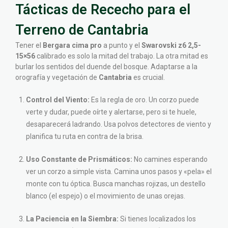
Tácticas de Rececho para el
Terreno de Cantabria
Tener el
Bergara cima pro
a punto y el
Swarovski z6 2,5-
15×56
calibrado es solo la mitad del trabajo. La otra mitad es
burlar los sentidos del duende del bosque. Adaptarse a la
orografía y vegetación de
Cantabria
es crucial.
Control del Viento:
Es la regla de oro. Un corzo puede
verte y dudar, puede oírte y alertarse, pero si te huele,
desaparecerá ladrando. Usa polvos detectores de viento y
planifica tu ruta en contra de la brisa.
Uso Constante de Prismáticos:
No camines esperando
ver un corzo a simple vista. Camina unos pasos y «pela» el
monte con tu óptica. Busca manchas rojizas, un destello
blanco (el espejo) o el movimiento de unas orejas.
La Paciencia en la Siembra:
Si tienes localizados los