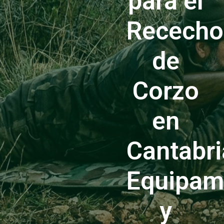
para el
Rececho
de
Corzo
en
Cantabri
Equipam
y