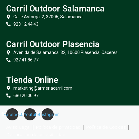
Carril Outdoor Salamanca
Calle Astorga, 2, 37006, Salamanca
923 12 44 43
Carril Outdoor Plasencia
Avenida de Salamanca, 32, 10600 Plasencia, Cáceres
927 41 86 77
Tienda Online
marketing@armeriacarril.com
680 20 00 97
Facebook
Youtube
Instagram
Aviso Legal
|
Política de privacidad
|
Política de Cookies
|
Declaración de accesibilidad