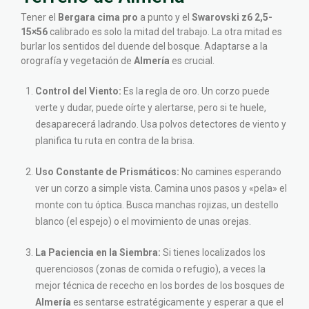
Tener el
Bergara cima pro
a punto y el
Swarovski z6 2,5-
15×56
calibrado es solo la mitad del trabajo. La otra mitad es
burlar los sentidos del duende del bosque. Adaptarse a la
orografía y vegetación de
Almería
es crucial.
Control del Viento:
Es la regla de oro. Un corzo puede
verte y dudar, puede oírte y alertarse, pero si te huele,
desaparecerá ladrando. Usa polvos detectores de viento y
planifica tu ruta en contra de la brisa.
Uso Constante de Prismáticos:
No camines esperando
ver un corzo a simple vista. Camina unos pasos y «pela» el
monte con tu óptica. Busca manchas rojizas, un destello
blanco (el espejo) o el movimiento de unas orejas.
La Paciencia en la Siembra:
Si tienes localizados los
querenciosos (zonas de comida o refugio), a veces la
mejor técnica de rececho en los bordes de los bosques de
Almería
es sentarse estratégicamente y esperar a que el