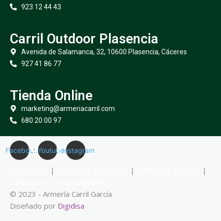
923 12 44 43
Carril Outdoor Plasencia
Avenida de Salamanca, 32, 10600 Plasencia, Cáceres
927 41 86 77
Tienda Online
marketing@armeriacarril.com
680 20 00 97
Facebook
Youtube
Instagram
Aviso Legal
|
Política de privacidad
|
Política de Cookies
|
Declaración de accesibilidad
© 2023 - Armería Carril García
Diseñado por
Digidisa