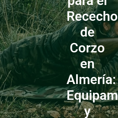
para el
Rececho
de
Corzo
en
Almería:
Equipam
y