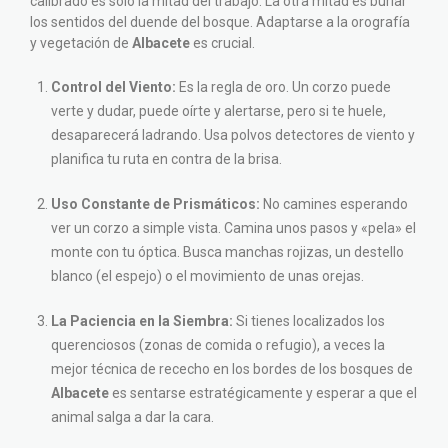
calibrado es solo la mitad del trabajo. La otra mitad es burlar
los sentidos del duende del bosque. Adaptarse a la orografía
y vegetación de
Albacete
es crucial.
Control del Viento:
Es la regla de oro. Un corzo puede
verte y dudar, puede oírte y alertarse, pero si te huele,
desaparecerá ladrando. Usa polvos detectores de viento y
planifica tu ruta en contra de la brisa.
Uso Constante de Prismáticos:
No camines esperando
ver un corzo a simple vista. Camina unos pasos y «pela» el
monte con tu óptica. Busca manchas rojizas, un destello
blanco (el espejo) o el movimiento de unas orejas.
La Paciencia en la Siembra:
Si tienes localizados los
querenciosos (zonas de comida o refugio), a veces la
mejor técnica de rececho en los bordes de los bosques de
Albacete
es sentarse estratégicamente y esperar a que el
animal salga a dar la cara.