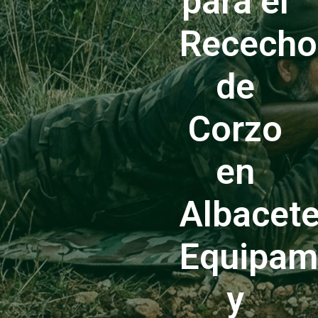
para el
Rececho
de
Corzo
en
Albacete
Equipam
y