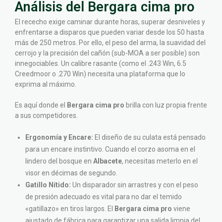
Análisis del Bergara cima pro
El rececho exige caminar durante horas, superar desniveles y
enfrentarse a disparos que pueden variar desde los 50 hasta
más de 250 metros. Por ello, el peso del arma, la suavidad del
cerrojo y la precisión del cañón (sub-MOA a ser posible) son
innegociables. Un calibre rasante (como el .243 Win, 6.5
Creedmoor o .270 Win) necesita una plataforma que lo
exprima al máximo.
Es aquí donde el
Bergara cima pro
brilla con luz propia frente
a sus competidores.
Ergonomía y Encare:
El diseño de su culata está pensado
para un encare instintivo. Cuando el corzo asoma en el
lindero del bosque en
Albacete
, necesitas meterlo en el
visor en décimas de segundo.
Gatillo Nítido:
Un disparador sin arrastres y con el peso
de presión adecuado es vital para no dar el temido
«gatillazo» en tiros largos. El
Bergara cima pro
viene
ajustado de fábrica para garantizar una salida limpia del