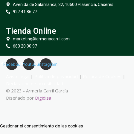
Avenida de Salamanca, 32, 10600 Plasencia, Cáceres
927 41 86 77
Tienda Online
marketing@armeriacarril.com
680 20 00 97
Facebook
Youtube
Instagram
Aviso Legal
|
Política de privacidad
|
Política de Cookies
|
Declaración de accesibilidad
© 2023 - Armería Carril García
Diseñado por
Digidisa
Gestionar el consentimiento de las cookies