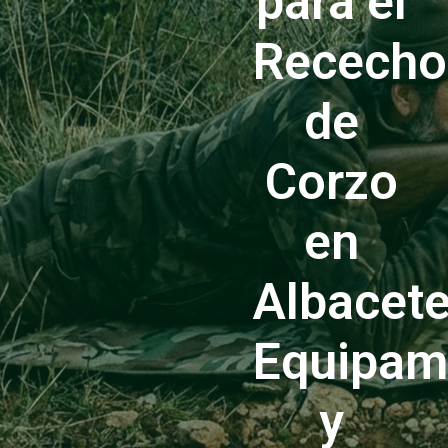
para el
Rececho
de
Corzo
en
Albacete
Equipam
y