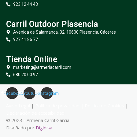
923 12 44 43
Carril Outdoor Plasencia
Avenida de Salamanca, 32, 10600 Plasencia, Cáceres
927 41 86 77
Tienda Online
marketing@armeriacarril.com
680 20 00 97
Facebook
Youtube
Instagram
Aviso Legal
|
Política de privacidad
|
Política de Cookies
|
Declaración de accesibilidad
© 2023 - Armería Carril García
Diseñado por
Digidisa