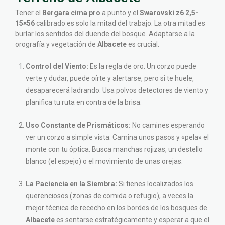
Tener el
Bergara cima pro
a punto y el
Swarovski z6 2,5-
15×56
calibrado es solo la mitad del trabajo. La otra mitad es
burlar los sentidos del duende del bosque. Adaptarse a la
orografía y vegetación de
Albacete
es crucial.
Control del Viento:
Es la regla de oro. Un corzo puede
verte y dudar, puede oírte y alertarse, pero si te huele,
desaparecerá ladrando. Usa polvos detectores de viento y
planifica tu ruta en contra de la brisa.
Uso Constante de Prismáticos:
No camines esperando
ver un corzo a simple vista. Camina unos pasos y «pela» el
monte con tu óptica. Busca manchas rojizas, un destello
blanco (el espejo) o el movimiento de unas orejas.
La Paciencia en la Siembra:
Si tienes localizados los
querenciosos (zonas de comida o refugio), a veces la
mejor técnica de rececho en los bordes de los bosques de
Albacete
es sentarse estratégicamente y esperar a que el