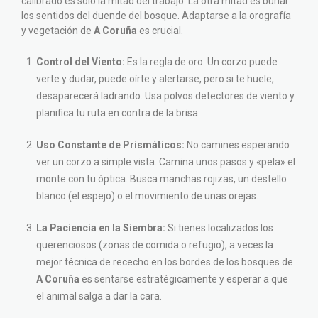
calibrado es solo la mitad del trabajo. La otra mitad es burlar
los sentidos del duende del bosque. Adaptarse a la orografía
y vegetación de
A Coruña
es crucial.
Control del Viento:
Es la regla de oro. Un corzo puede
verte y dudar, puede oírte y alertarse, pero si te huele,
desaparecerá ladrando. Usa polvos detectores de viento y
planifica tu ruta en contra de la brisa.
Uso Constante de Prismáticos:
No camines esperando
ver un corzo a simple vista. Camina unos pasos y «pela» el
monte con tu óptica. Busca manchas rojizas, un destello
blanco (el espejo) o el movimiento de unas orejas.
La Paciencia en la Siembra:
Si tienes localizados los
querenciosos (zonas de comida o refugio), a veces la
mejor técnica de rececho en los bordes de los bosques de
A Coruña
es sentarse estratégicamente y esperar a que
el animal salga a dar la cara.