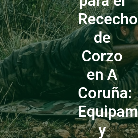
para el
Rececho
de
Corzo
en A
Coruña:
Equipam
y