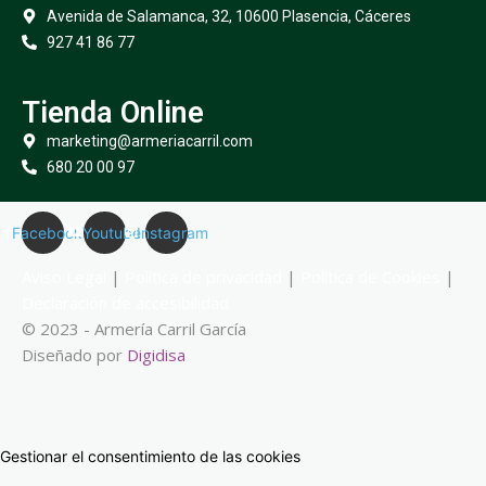
Avenida de Salamanca, 32, 10600 Plasencia, Cáceres
927 41 86 77
Tienda Online
marketing@armeriacarril.com
680 20 00 97
Facebook
Youtube
Instagram
Aviso Legal
|
Política de privacidad
|
Política de Cookies
|
Declaración de accesibilidad
© 2023 - Armería Carril García
Diseñado por
Digidisa
Gestionar el consentimiento de las cookies