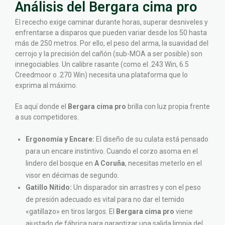
Análisis del Bergara cima pro
El rececho exige caminar durante horas, superar desniveles y
enfrentarse a disparos que pueden variar desde los 50 hasta
más de 250 metros. Por ello, el peso del arma, la suavidad del
cerrojo y la precisión del cañón (sub-MOA a ser posible) son
innegociables. Un calibre rasante (como el .243 Win, 6.5
Creedmoor o .270 Win) necesita una plataforma que lo
exprima al máximo.
Es aquí donde el
Bergara cima pro
brilla con luz propia frente
a sus competidores.
Ergonomía y Encare:
El diseño de su culata está pensado
para un encare instintivo. Cuando el corzo asoma en el
lindero del bosque en
A Coruña
, necesitas meterlo en el
visor en décimas de segundo.
Gatillo Nítido:
Un disparador sin arrastres y con el peso
de presión adecuado es vital para no dar el temido
«gatillazo» en tiros largos. El
Bergara cima pro
viene
ajustado de fábrica para garantizar una salida limpia del