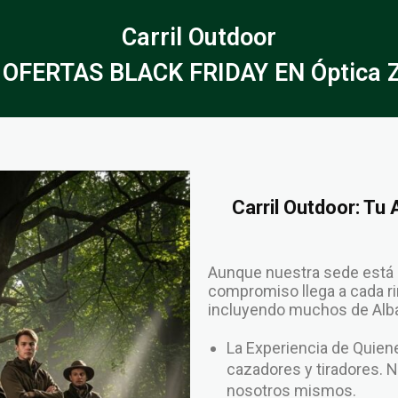
Carril Outdoor
 OFERTAS BLACK FRIDAY EN Óptica Z
Carril Outdoor: Tu
Aunque nuestra sede está 
compromiso llega a cada rin
incluyendo muchos de Alba
La Experiencia de Qui
cazadores y tiradores. 
nosotros mismos.