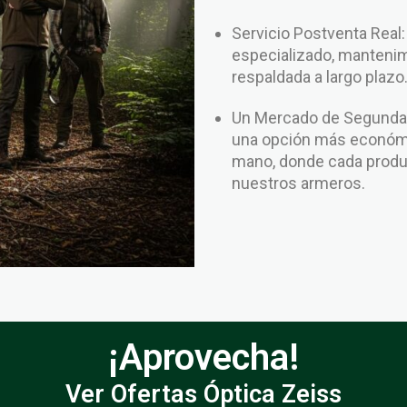
Servicio Postventa Real
especializado, mantenim
respaldada a largo plazo
Un Mercado de Segunda 
una opción más económi
mano, donde cada produc
nuestros armeros.
¡Aprovecha!
Ver Ofertas Óptica Zeiss