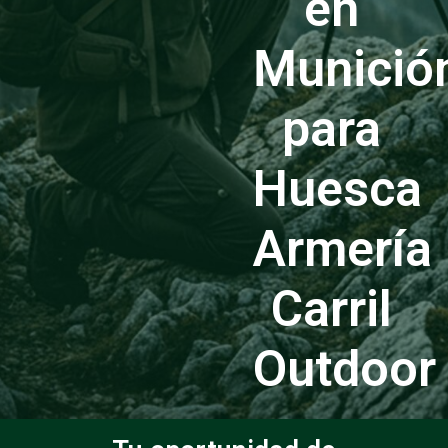
en
Munició
para
Huesca
Armería
Carril
Outdoor