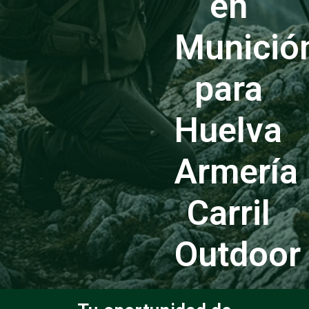
en
Munició
para
Huelva
Armería
Carril
Outdoor