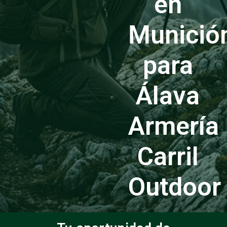
en
Munició
para
Álava
Armería
Carril
Outdoor