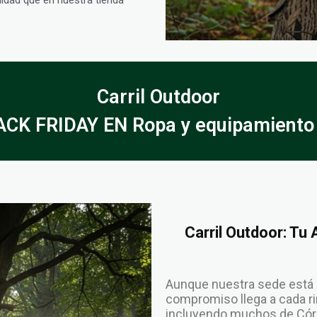
Carril Outdoor
CK FRIDAY EN Ropa y equipamiento 
Carril Outdoor: Tu
Aunque nuestra sede está 
compromiso llega a cada rin
incluyendo muchos de Córd