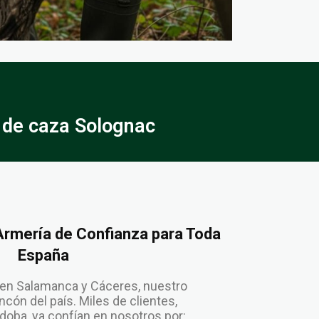
de caza Solognac
 Armería de Confianza para Toda
España
en Salamanca y Cáceres, nuestro
cón del país. Miles de clientes,
oba, ya confían en nosotros por: