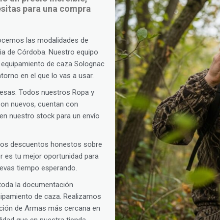
cesitas para una compra
ocemos las modalidades de
ncia de Córdoba. Nuestro equipo
 y equipamiento de caza Solognac
orno en el que lo vas a usar.
rpresas. Todos nuestros Ropa y
son nuevos, cuentan con
 en nuestro stock para un envío
amos descuentos honestos sobre
oor es tu mejor oportunidad para
llevas tiempo esperando.
 toda la documentación
quipamiento de caza. Realizamos
ención de Armas más cercana en
idad que en nuestra tienda