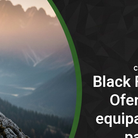
Black 
Ofe
equip
p