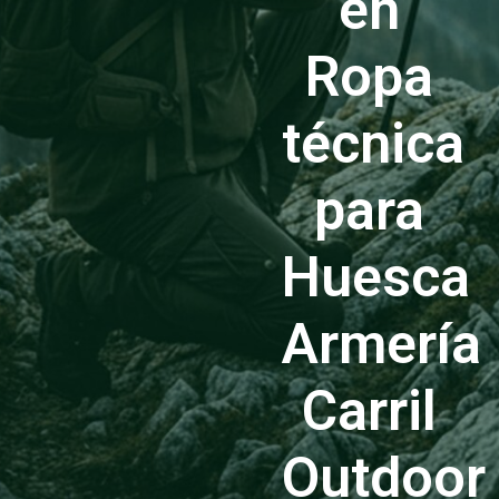
en
Ropa
técnica
para
Huesca
Armería
Carril
Outdoor