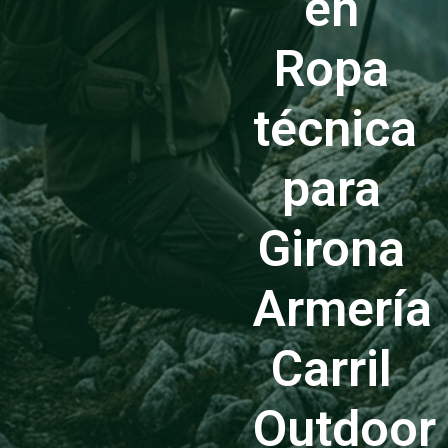
en
Ropa
técnica
para
Girona
Armería
Carril
Outdoor