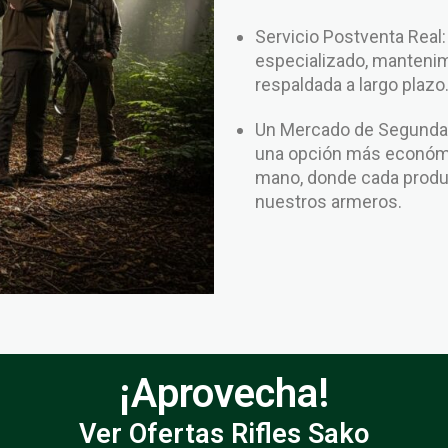
Servicio Postventa Real
especializado, mantenim
respaldada a largo plazo
Un Mercado de Segunda 
una opción más económi
mano, donde cada produc
nuestros armeros.
¡Aprovecha!
Ver Ofertas Rifles Sako