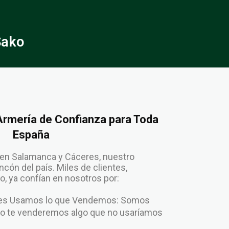
Sako
 Armería de Confianza para Toda
España
en Salamanca y Cáceres, nuestro
cón del país. Miles de clientes,
, ya confían en nosotros por:
enes Usamos lo que Vendemos: Somos
No te venderemos algo que no usaríamos