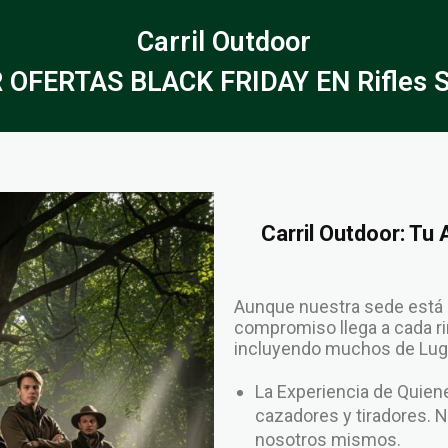
Carril Outdoor
 OFERTAS BLACK FRIDAY EN Rifles 
Carril Outdoor: Tu
Aunque nuestra sede está 
compromiso llega a cada rin
incluyendo muchos de Lugo
La Experiencia de Qui
cazadores y tiradores. 
nosotros mismos.