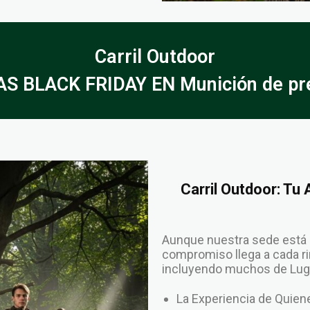
Carril Outdoor
S BLACK FRIDAY EN Munición de pr
Carril Outdoor: Tu
Aunque nuestra sede está 
compromiso llega a cada rin
incluyendo muchos de Lugo
La Experiencia de Qui