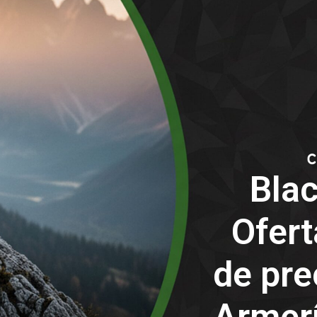
Bla
Ofert
de pre
Armerí