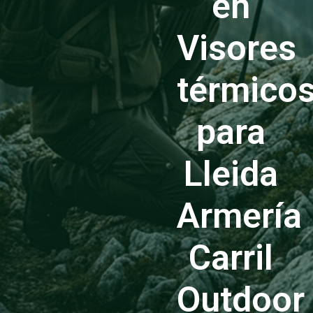
en
Visores
térmico
para
Lleida
Armería
Carril
Outdoor