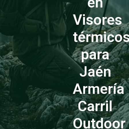
en
Visores
térmico
para
Jaén
Armería
Carril
Outdoor