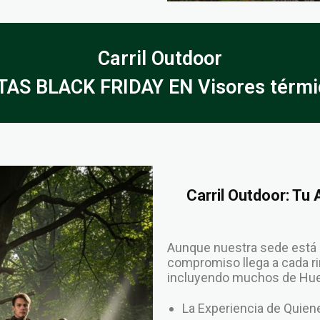
Carril Outdoor
AS BLACK FRIDAY EN Visores térmi
Carril Outdoor: Tu
Aunque nuestra sede está 
compromiso llega a cada rin
incluyendo muchos de Hues
La Experiencia de Qui