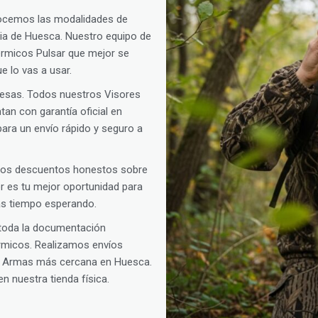
ocemos las modalidades de
ncia de Huesca. Nuestro equipo de
térmicos Pulsar que mejor se
e lo vas a usar.
presas. Todos nuestros Visores
an con garantía oficial en
ara un envío rápido y seguro a
amos descuentos honestos sobre
oor es tu mejor oportunidad para
vas tiempo esperando.
 toda la documentación
érmicos. Realizamos envíos
de Armas más cercana en Huesca.
n nuestra tienda física.