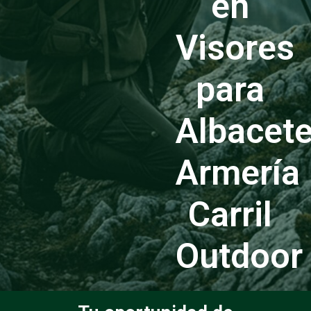
en
Visores
para
Albacet
Armería
Carril
Outdoor