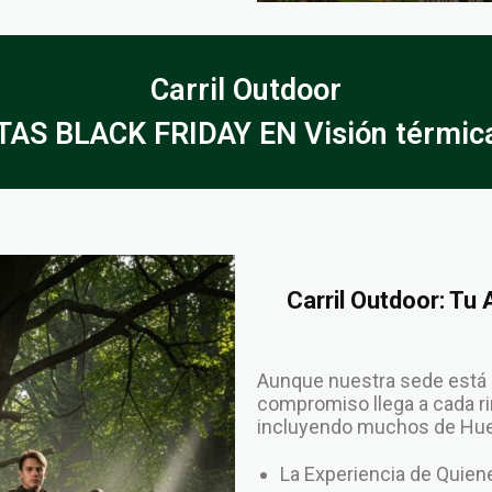
Carril Outdoor
AS BLACK FRIDAY EN Visión térmic
Carril Outdoor: Tu
Aunque nuestra sede está 
compromiso llega a cada rin
incluyendo muchos de Hues
La Experiencia de Qui