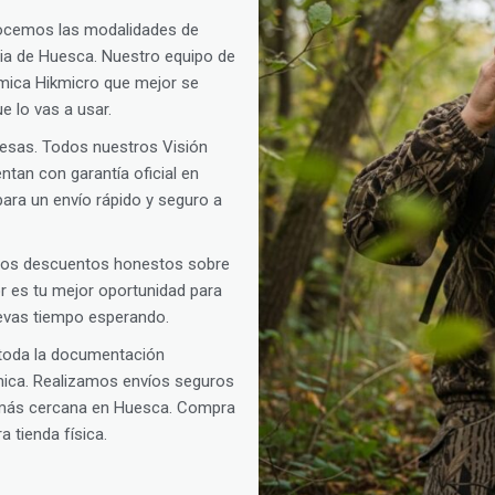
ocemos las modalidades de
ncia de Huesca. Nuestro equipo de
érmica Hikmicro que mejor se
e lo vas a usar.
presas. Todos nuestros Visión
tan con garantía oficial en
ara un envío rápido y seguro a
amos descuentos honestos sobre
oor es tu mejor oportunidad para
levas tiempo esperando.
 toda la documentación
rmica. Realizamos envíos seguros
s más cercana en Huesca. Compra
 tienda física.