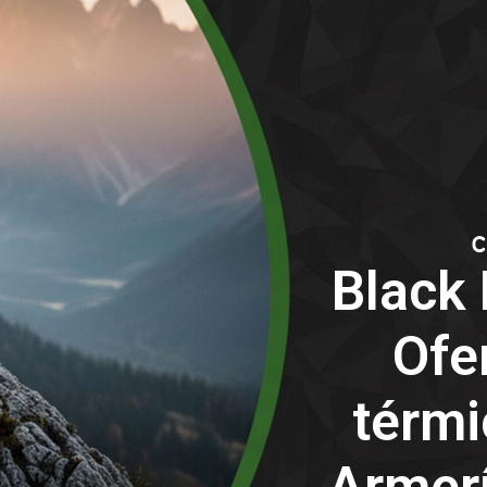
Black 
Ofe
térmi
Armerí