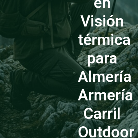
en
Visión
térmica
para
Almería
Armería
Carril
Outdoor