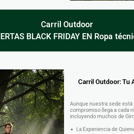
Carril Outdoor
ERTAS BLACK FRIDAY EN Ropa técni
Carril Outdoor: Tu
Aunque nuestra sede está 
compromiso llega a cada rin
incluyendo muchos de Giron
La Experiencia de Qui