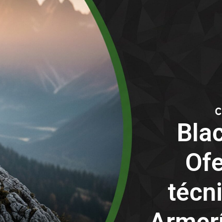
Blac
Ofe
técn
Armerí