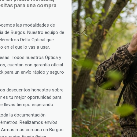
cesitas para una compra
ocemos las modalidades de
cia de Burgos. Nuestro equipo de
telémetros Delta Optical que
 en el que lo vas a usar.
presas. Todos nuestros Óptica y
os, cuentan con garantía oficial
k para un envío rápido y seguro
amos descuentos honestos sobre
oor es tu mejor oportunidad para
ue llevas tiempo esperando.
 toda la documentación
telémetros. Realizamos envíos
de Armas más cercana en Burgos.
n nuestra tienda física.