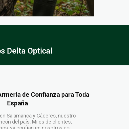
 Delta Optical
 Armería de Confianza para Toda
España
en Salamanca y Cáceres, nuestro
cón del país. Miles de clientes,
os, ya confían en nosotros por: