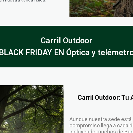
Carril Outdoor
LACK FRIDAY EN Óptica y telémetros
Carril Outdoor: Tu
Aunque nuestra sede está 
compromiso llega a cada rin
incluyendo muchos de Burg