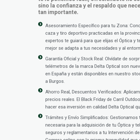
sino la confianza y el respaldo que ne
tan importante.
Asesoramiento Específico para tu Zona: Con
caza y tiro deportivo practicadas en la provin
expertos te guiará para que elijas el Óptica y 
mejor se adapta a tus necesidades y al entorno
Garantía Oficial y Stock Real: Olvídate de sor
telémetros de la marca Delta Optical son nuev
en España y están disponibles en nuestro stoc
a Burgos.
Ahorro Real, Descuentos Verificados: Aplic
precios reales. El Black Friday de Carril Outd
hacer esa inversión en calidad Delta Optical q
Trámites y Envío Simplificados: Gestionamos
necesaria para la adquisición de tu Óptica y 
seguros y reglamentarios a tu Intervención 
Compra online con la misma tranquilidad que e