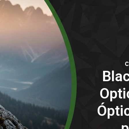
Blac
Opti
Ópti
p